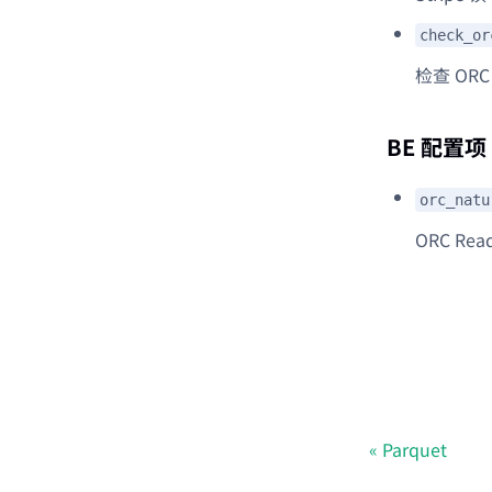
check_or
检查 OR
BE 配置项
orc_natu
ORC R
Parquet