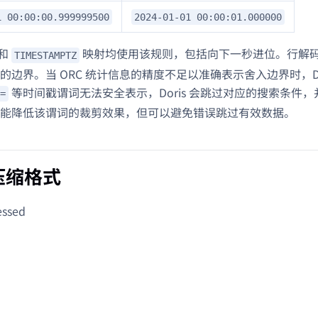
1 00:00:00.999999500
2024-01-01 00:00:01.000000
和
映射均使用该规则，包括向下一秒进位。行解
TIMESTAMPTZ
的边界。当 ORC 统计信息的精度不足以准确表示舍入边界时，Do
等时间戳谓词无法安全表示，Doris 会跳过对应的搜索条件
=
能降低该谓词的裁剪效果，但可以避免错误跳过有效数据。
压缩格式
ssed