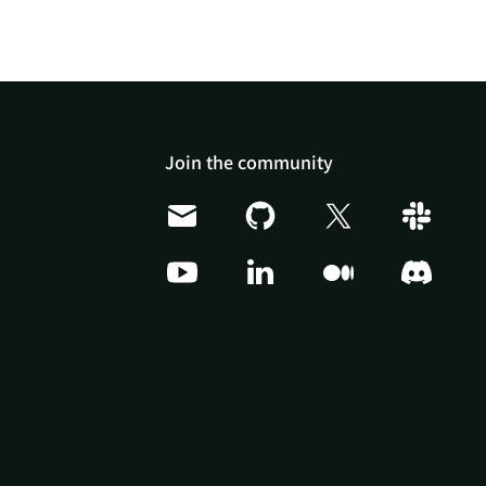
Join the community
Doris Summit 26
↗
October 21–22 · Virtual
event
↗