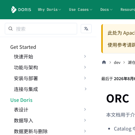
Why Doris
Use Cases
Docs
Resour
此处为 Apach
使用参考请
Get Started
快速开始
dev
湖
功能与架构
安装与部署
最后
于
2026年8月
连接与集成
ORC
Use Doris
表设计
本文档用于介绍
数据导入
Catal
数据更新与删除