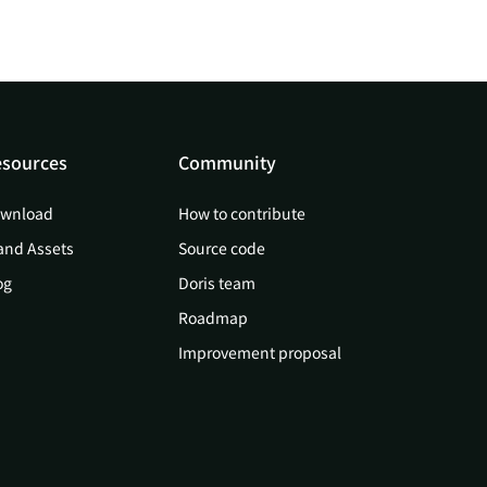
sources
Community
wnload
How to contribute
and Assets
Source code
og
Doris team
Roadmap
Improvement proposal