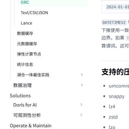
ORC
2024-01-0
Text/CSV/JSON
Lance
DATETIMEV2
下推使用一致
数据缓存
边界。如果
!
元数据缓存
算谓词。这可
弹性计算节点
统计信息
支持的
湖仓一体最佳实践
数据治理
umcomre
Solutions
snappy
Doris for AI
lz4
可观测性分析
zstd
Operate & Maintain
lzo