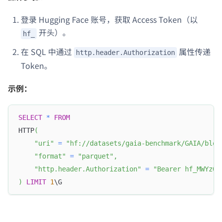
登录 Hugging Face 账号，获取 Access Token（以
开头）。
hf_
在 SQL 中通过
属性传递
http.header.Authorization
Token。
示例：
SELECT
*
FROM
HTTP
(
"uri"
=
"hf://datasets/gaia-benchmark/GAIA/blob
"format"
=
"parquet"
,
"http.header.Authorization"
=
"Bearer hf_MWYzOJ
)
LIMIT
1
\G