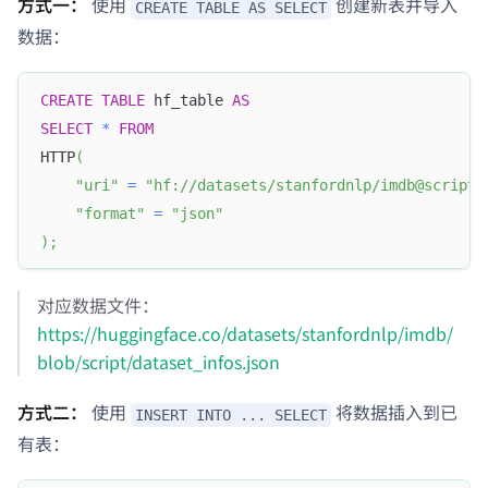
方式一：
使用
创建新表并导入
CREATE TABLE AS SELECT
数据：
CREATE
TABLE
 hf_table 
AS
SELECT
*
FROM
HTTP
(
"uri"
=
"hf://datasets/stanfordnlp/imdb@script/
"format"
=
"json"
)
;
对应数据文件：
https://huggingface.co/datasets/stanfordnlp/imdb/
blob/script/dataset_infos.json
方式二：
使用
将数据插入到已
INSERT INTO ... SELECT
有表：