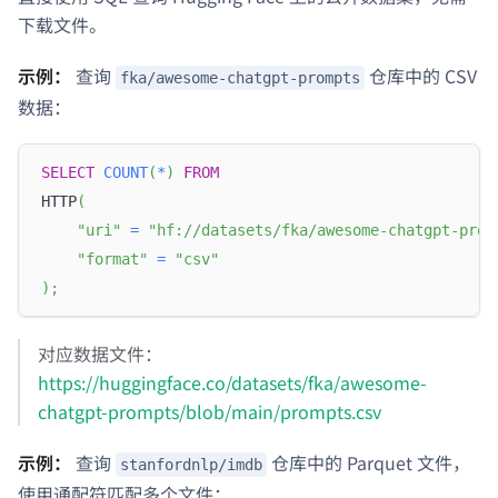
下载文件。
示例：
查询
仓库中的 CSV
fka/awesome-chatgpt-prompts
数据：
SELECT
COUNT
(
*
)
FROM
HTTP
(
"uri"
=
"hf://datasets/fka/awesome-chatgpt-prom
"format"
=
"csv"
)
;
对应数据文件：
https://huggingface.co/datasets/fka/awesome-
chatgpt-prompts/blob/main/prompts.csv
示例：
查询
仓库中的 Parquet 文件，
stanfordnlp/imdb
使用通配符匹配多个文件：