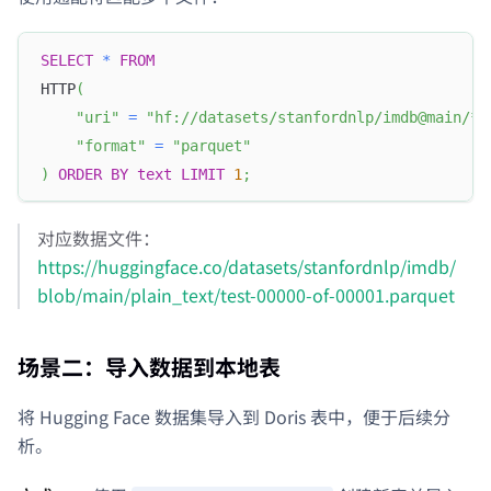
SELECT
*
FROM
HTTP
(
"uri"
=
"hf://datasets/stanfordnlp/imdb@main/*/
"format"
=
"parquet"
)
ORDER
BY
text
LIMIT
1
;
对应数据文件：
https://huggingface.co/datasets/stanfordnlp/imdb/
blob/main/plain_text/test-00000-of-00001.parquet
场景二：导入数据到本地表
将 Hugging Face 数据集导入到 Doris 表中，便于后续分
析。