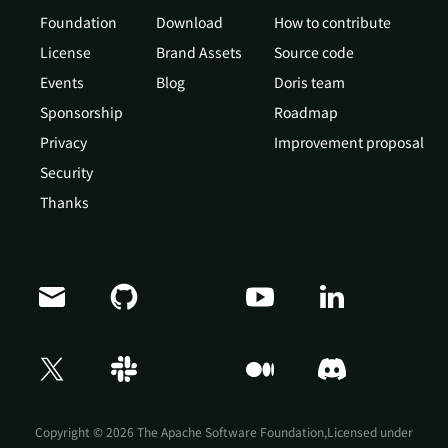
Foundation
Download
How to contribute
License
Brand Assets
Source code
Events
Blog
Doris team
Sponsorship
Roadmap
Privacy
Improvement proposal
Security
Thanks
Doris Summit 26
↗
October 21–22 · Virtual event
Copyright © 2026 The Apache Software Foundation,Licensed under