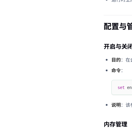
配置与
开启与关
目的
：在会
命令
：
set
 en
说明
：该参
内存管理