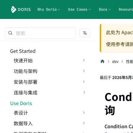
Why Doris
Use Cases
Docs
Resour
此处为 Apach
使用参考请
Get Started
快速开始
dev
性
功能与架构
最后
于
2026年5月
安装与部署
Con
连接与集成
Use Doris
询
表设计
数据导入
Condition C