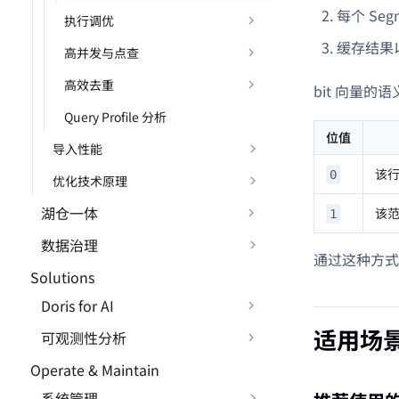
每个 Se
执行调优
缓存结果
高并发与点查
高效去重
bit 向量的
Query Profile 分析
位值
导入性能
该
0
优化技术原理
湖仓一体
该
1
数据治理
通过这种方式
Solutions
Doris for AI
适用场
可观测性分析
Operate & Maintain
系统管理