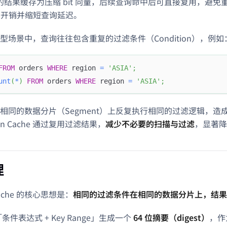
t 上的结果缓存为压缩 bit 向量，后续查询命中后可直接复用，避
 IO 开销并缩短查询延迟。
型场景中，查询往往包含重复的过滤条件（Condition），例如
FROM
 orders 
WHERE
 region 
=
'ASIA'
;
unt
(
*
)
FROM
 orders 
WHERE
 region 
=
'ASIA'
;
相同的数据分片（Segment）上反复执行相同的过滤逻辑，造
ion Cache 通过复用过滤结果，
减少不必要的扫描与过滤
，显著降
理
 Cache 的核心思想是：
相同的过滤条件在相同的数据分片上，结果
将「条件表达式 + Key Range」生成一个
64 位摘要（digest）
，作