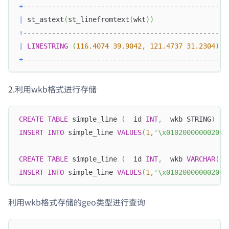
+
-------------------------------------------------+
|
 st_astext
(
st_linefromtext
(
wkt
)
)
|
+
-------------------------------------------------+
|
LINESTRING
(
116.4074
39.9042
,
121.4737
31.2304
)
|
+
-------------------------------------------------+
2.利用wkb格式进行存储
CREATE
TABLE
 simple_line 
(
  id 
INT
,
  wkb STRING
)
INSERT
INTO
 simple_line 
VALUES
(
1
,
'\x010200000002000
CREATE
TABLE
 simple_line 
(
  id 
INT
,
  wkb 
VARCHAR
(
25
INSERT
INTO
 simple_line 
VALUES
(
1
,
'\x010200000002000
利用wkb格式存储的geo类型进行查询