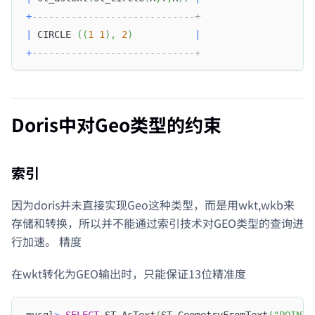
+
-----------------------------+
|
 CIRCLE 
(
(
1
1
)
,
2
)
|
+
-----------------------------+
Doris中对Geo类型的约束
索引
因为doris并未直接实现Geo这种类型，而是用wkt,wkb来
存储和转换，所以并不能通过索引技术对GEO类型的查询进
行加速。 精度
在wkt转化为GEO输出时，只能保证13位精准度
mysql
>
SELECT
 ST_AsText
(
ST_GeometryFromText
(
"POINT 