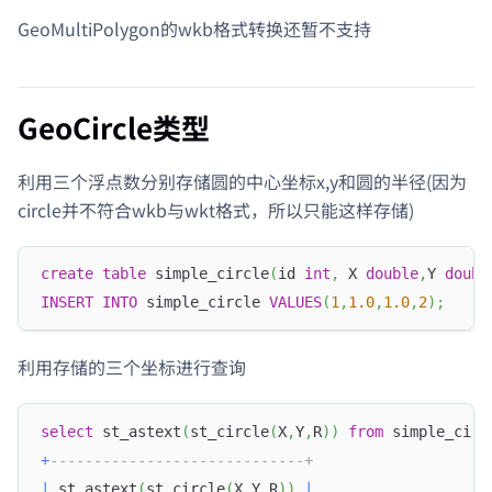
GeoMultiPolygon的wkb格式转换还暂不支持
GeoCircle类型
利用三个浮点数分别存储圆的中心坐标x,y和圆的半径(因为
circle并不符合wkb与wkt格式，所以只能这样存储)
create
table
 simple_circle
(
id 
int
,
 X 
double
,
Y 
doubl
INSERT
INTO
 simple_circle 
VALUES
(
1
,
1.0
,
1.0
,
2
)
;
利用存储的三个坐标进行查询
select
 st_astext
(
st_circle
(
X
,
Y
,
R
)
)
from
 simple_circ
+
-----------------------------+
|
 st_astext
(
st_circle
(
X
,
Y
,
R
)
)
|