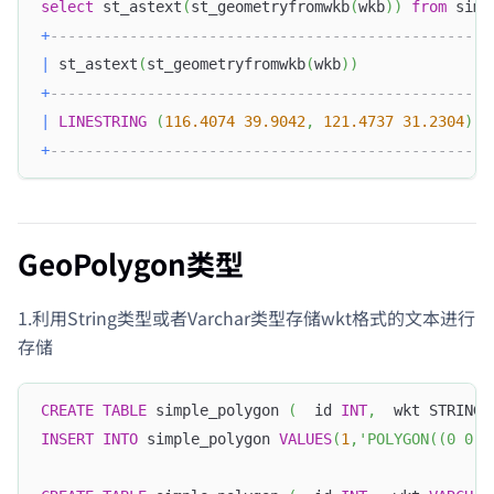
select
 st_astext
(
st_geometryfromwkb
(
wkb
)
)
from
 simp
+
-------------------------------------------------+
|
 st_astext
(
st_geometryfromwkb
(
wkb
)
)
|
+
-------------------------------------------------+
|
LINESTRING
(
116.4074
39.9042
,
121.4737
31.2304
)
|
+
-------------------------------------------------+
GeoPolygon类型
1.利用String类型或者Varchar类型存储wkt格式的文本进行
存储
CREATE
TABLE
 simple_polygon 
(
  id 
INT
,
  wkt STRING
)
INSERT
INTO
 simple_polygon 
VALUES
(
1
,
'POLYGON((0 0, 