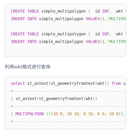
CREATE
TABLE
 simple_multipolygon 
(
  id 
INT
,
  wkt ST
INSERT
INTO
 simple_multipolygon 
VALUES
(
1
,
'MULTIPOLY
CREATE
TABLE
 simple_multipolygon 
(
  id 
INT
,
  wkt 
VA
INSERT
INTO
 simple_multipolygon 
VALUES
(
1
,
'MULTIPOL
利用wkt格式进行查询
select
 st_astext
(
st_geometryfromtext
(
wkt
)
)
from
 sim
+
--------------------------------------------------
|
 st_astext
(
st_geometryfromtext
(
wkt
)
)
+
--------------------------------------------------
|
MULTIPOLYGON
(
(
(
10
0
,
10
10
,
0
10
,
0
0
,
10
0
)
)
,
(
+
--------------------------------------------------