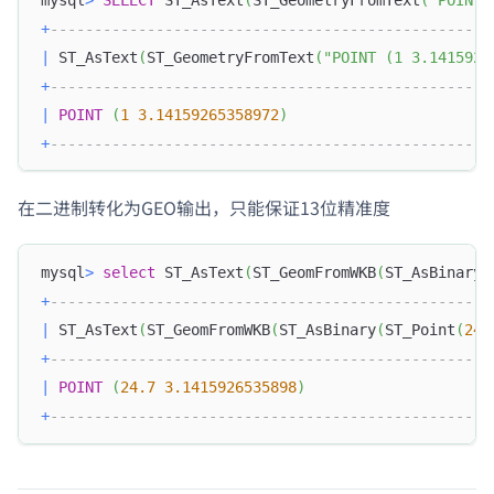
+
--------------------------------------------------
|
 ST_AsText
(
ST_GeometryFromText
(
"POINT (1 3.1415926
+
--------------------------------------------------
|
POINT
(
1
3.14159265358972
)
+
--------------------------------------------------
在二进制转化为GEO输出，只能保证13位精准度
mysql
>
select
 ST_AsText
(
ST_GeomFromWKB
(
ST_AsBinary
(
+
--------------------------------------------------
|
 ST_AsText
(
ST_GeomFromWKB
(
ST_AsBinary
(
ST_Point
(
24.
+
--------------------------------------------------
|
POINT
(
24.7
3.1415926535898
)
+
--------------------------------------------------