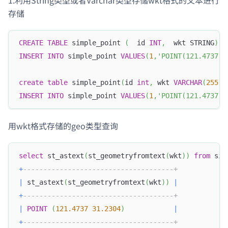
存储
CREATE
TABLE
 simple_point 
(
  id 
INT
,
  wkt STRING
)
;
INSERT
INTO
 simple_point 
VALUES
(
1
,
'POINT(121.4737 3
create
table
 simple_point
(
id 
int
,
 wkt 
VARCHAR
(
255
)
)
INSERT
INTO
 simple_point 
VALUES
(
1
,
'POINT(121.4737 3
用wkt格式存储的geo类型查询
select
 st_astext
(
st_geometryfromtext
(
wkt
)
)
from
 sim
+
-------------------------------------+
|
 st_astext
(
st_geometryfromtext
(
wkt
)
)
|
+
-------------------------------------+
|
POINT
(
121.4737
31.2304
)
|
+
-------------------------------------+