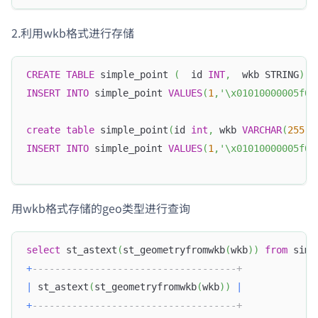
2.利用wkb格式进行存储
CREATE
TABLE
 simple_point 
(
  id 
INT
,
  wkb STRING
)
;
INSERT
INTO
 simple_point 
VALUES
(
1
,
'\x01010000005f07
create
table
 simple_point
(
id 
int
,
 wkb 
VARCHAR
(
255
)
)
INSERT
INTO
 simple_point 
VALUES
(
1
,
'\x01010000005f07
用wkb格式存储的geo类型进行查询
select
 st_astext
(
st_geometryfromwkb
(
wkb
)
)
from
 simp
+
------------------------------------+
|
 st_astext
(
st_geometryfromwkb
(
wkb
)
)
|
+
------------------------------------+