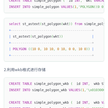
CREATE
TABLE
 simple_polygon 
(
  id 
INT
,
  wkt 
VARCHAR
INSERT
INTO
 simple_polygon 
VALUES
(
1
,
'POLYGON((0 0, 
select
 st_astext
(
st_polygon
(
wkt
)
)
from
 simple_polyg
+
------------------------------------------+
|
 st_astext
(
st_polygon
(
wkt
)
)
|
+
------------------------------------------+
|
POLYGON
(
(
10
0
,
10
10
,
0
10
,
0
0
,
10
0
)
)
|
+
------------------------------------------+
2.利用wkb格式进行存储
CREATE
TABLE
 simple_polygon_wkb 
(
  id 
INT
,
  wkb STR
INSERT
INTO
 simple_polygon_wkb 
VALUES
(
1
,
'\x01030000
CREATE
TABLE
 simple_polygon_wkb 
(
  id 
INT
,
  wkb 
VAR