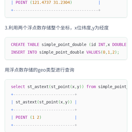
|
POINT
(
121.4737
31.2304
)
|
+
------------------------------------+
3.利用两个浮点数存储整个坐标，x位纬度,y为经度
CREATE
TABLE
 simple_point_double 
(
id 
INT
,
x 
DOUBLE
,
y
INSERT
INTO
 simple_point_double 
VALUES
(
0
,
1
,
2
)
;
用浮点数存储的geo类型进行查询
select
 st_astext
(
st_point
(
x
,
y
)
)
from
 simple_point_d
+
--------------------------+
|
 st_astext
(
st_point
(
x
,
y
)
)
|
+
--------------------------+
|
POINT
(
1
2
)
|
+
--------------------------+