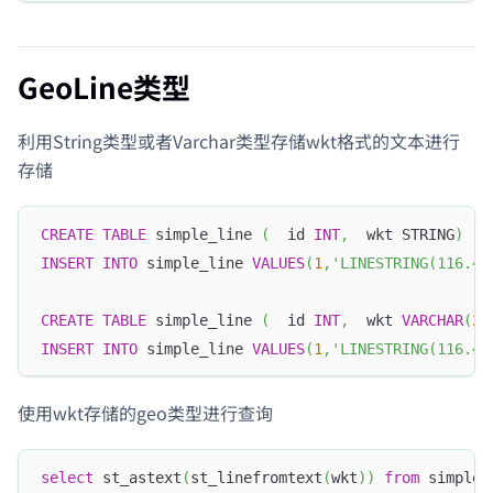
GeoLine类型
利用String类型或者Varchar类型存储wkt格式的文本进行
存储
CREATE
TABLE
 simple_line 
(
  id 
INT
,
  wkt STRING
)
INSERT
INTO
 simple_line 
VALUES
(
1
,
'LINESTRING(116.40
CREATE
TABLE
 simple_line 
(
  id 
INT
,
  wkt 
VARCHAR
(
25
INSERT
INTO
 simple_line 
VALUES
(
1
,
'LINESTRING(116.40
使用wkt存储的geo类型进行查询
select
 st_astext
(
st_linefromtext
(
wkt
)
)
from
 simple_