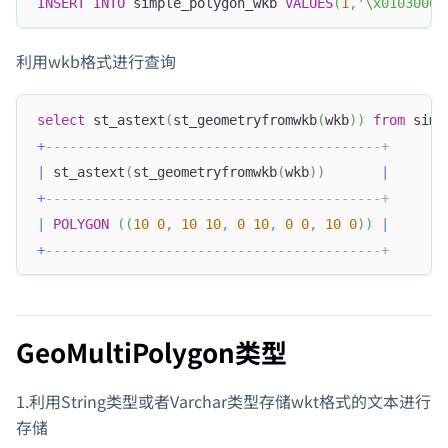
INSERT
INTO
 simple_polygon_wkb 
VALUES
(
1
,
'\x01030000
利用wkb格式进行查询
select
 st_astext
(
st_geometryfromwkb
(
wkb
)
)
from
 simp
+
------------------------------------------+
|
 st_astext
(
st_geometryfromwkb
(
wkb
)
)
|
+
------------------------------------------+
|
POLYGON
(
(
10
0
,
10
10
,
0
10
,
0
0
,
10
0
)
)
|
+
------------------------------------------+
GeoMultiPolygon类型
1.利用String类型或者Varchar类型存储wkt格式的文本进行
存储