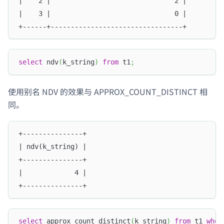
|    2 |                               2 |
|    3 |                               0 |
+------+---------------------------------+
select
 ndv
(
k_string
)
from
 t1
;
使用别名 NDV 的效果与 APPROX_COUNT_DISTINCT 相
同。
+---------------+
| ndv(k_string) |
+---------------+
|             4 |
+---------------+
select
 approx_count_distinct
(
k_string
)
from
 t1 
wher