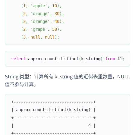
(
1
,
'apple'
,
10
)
,
(
2
,
'orange'
,
30
)
,
(
2
,
'orange'
,
40
)
,
(
2
,
'grape'
,
50
)
,
(
3
,
null
,
null
)
;
select
 approx_count_distinct
(
k_string
)
from
 t1
;
String 类型：计算所有 k_string 值的近似去重数量，NULL
值不参与计算。
+---------------------------------+
| approx_count_distinct(k_string) |
+---------------------------------+
|                               4 |
+---------------------------------+