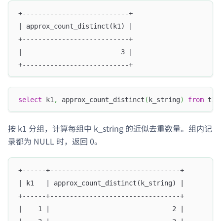
+---------------------------+
| approx_count_distinct(k1) |
+---------------------------+
|                         3 |
+---------------------------+
select
 k1
,
 approx_count_distinct
(
k_string
)
from
 t1 
按 k1 分组，计算每组中 k_string 的近似去重数量。组内记
录都为 NULL 时，返回 0。
+------+---------------------------------+
| k1   | approx_count_distinct(k_string) |
+------+---------------------------------+
|    1 |                               2 |