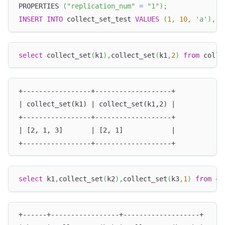
PROPERTIES 
(
"replication_num"
=
"1"
)
;
INSERT
INTO
 collect_set_test 
VALUES
(
1
,
10
,
'a'
)
,
(
select
 collect_set
(
k1
)
,
collect_set
(
k1
,
2
)
from
 colle
+-----------------+-------------------+
| collect_set(k1) | collect_set(k1,2) |
+-----------------+-------------------+
| [2, 1, 3]       | [2, 1]            |
+-----------------+-------------------+
select
 k1
,
collect_set
(
k2
)
,
collect_set
(
k3
,
1
)
from
 co
+------+-----------------+-------------------+