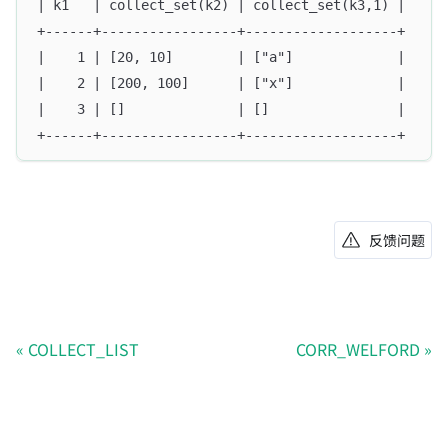
| k1   | collect_set(k2) | collect_set(k3,1) |
+------+-----------------+-------------------+
|    1 | [20, 10]        | ["a"]             |
|    2 | [200, 100]      | ["x"]             |
|    3 | []              | []                |
+------+-----------------+-------------------+
反馈问题
COLLECT_LIST
CORR_WELFORD