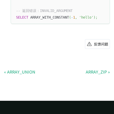
-- 返回错误：INVALID_ARGUMENT
SELECT
 ARRAY_WITH_CONSTANT
(
-
1
,
'hello'
)
;
反馈问题
ARRAY_UNION
ARRAY_ZIP