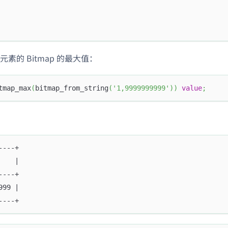
素的 Bitmap 的最大值：
tmap_max
(
bitmap_from_string
(
'1,9999999999'
)
)
value
;
----+
    |
----+
999 |
----+