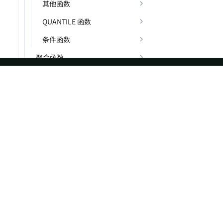
其他函数
QUANTILE 函数
条件函数
聚合函数
函数 Combinators
分析函数 (窗口函数)
ASF
Re
表函数
Foundation
Do
表值函数
License
Br
SQL 语句
Events
Bl
Sponsorship
Privacy
Security
Thanks