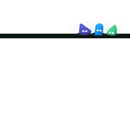
↗
Join the community