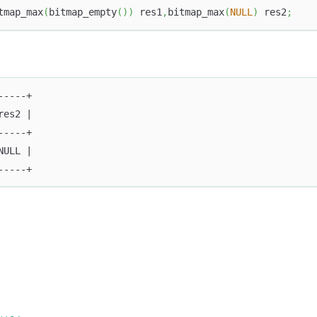
tmap_max
(
bitmap_empty
(
)
)
 res1
,
bitmap_max
(
NULL
)
 res2
;
-----+
res2 |
-----+
NULL |
-----+