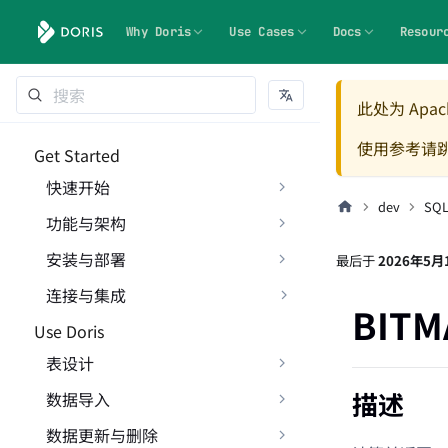
Why Doris
Use Cases
Docs
Resour
此处为 Apach
使用参考请
Get Started
快速开始
dev
SQ
功能与架构
安装与部署
最后
于
2026年5月
连接与集成
BITM
Use Doris
表设计
描述
数据导入
数据更新与删除