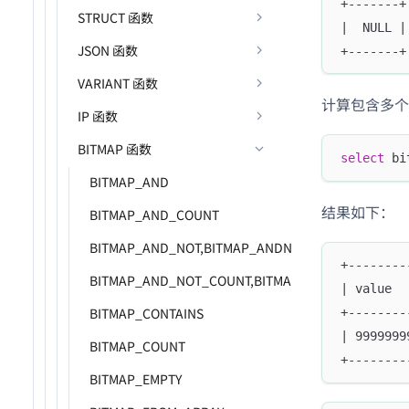
+-------+
STRUCT 函数
|  NULL |
JSON 函数
+-------+
VARIANT 函数
计算包含多个元
IP 函数
BITMAP 函数
select
 bi
BITMAP_AND
结果如下：
BITMAP_AND_COUNT
BITMAP_AND_NOT,BITMAP_ANDNOT
+--------
BITMAP_AND_NOT_COUNT,BITMAP_ANDNOT_COUNT
| value  
BITMAP_CONTAINS
+--------
| 9999999
BITMAP_COUNT
+--------
BITMAP_EMPTY