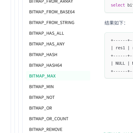
BITMAP_FROM_ARRAY
select
 bi
BITMAP_FROM_BASE64
结果如下：
BITMAP_FROM_STRING
BITMAP_HAS_ALL
+------+-
BITMAP_HAS_ANY
| res1 | 
BITMAP_HASH
+------+-
| NULL | 
BITMAP_HASH64
+------+-
BITMAP_MAX
BITMAP_MIN
BITMAP_NOT
BITMAP_OR
BITMAP_OR_COUNT
BITMAP_REMOVE