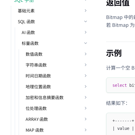
返回值
基础元素
Bitmap 中
SQL 函数
若 Bitma
AI 函数
标量函数
示例
数值函数
字符串函数
计算一个空 B
时间日期函数
select
 bi
地理位置函数
加密和信息摘要函数
结果如下：
位处理函数
ARRAY 函数
+-------+
| value |
MAP 函数