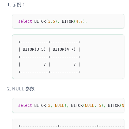
示例 1
select
 BITOR
(
3
,
5
)
,
 BITOR
(
4
,
7
)
;
+------------+------------+
| BITOR(3,5) | BITOR(4,7) |
+------------+------------+
|          7 |          7 |
+------------+------------+
NULL 参数
select
 BITOR
(
3
,
NULL
)
,
 BITOR
(
NULL
,
5
)
,
 BITOR
(
NUL
+----------------+----------------+-------------