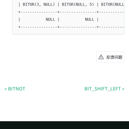
| BITOR(3, NULL) | BITOR(NULL, 5) | BITOR(NULL, 
+----------------+----------------+-------------
|           NULL |           NULL |             
+----------------+----------------+-------------
反馈问题
BITNOT
BIT_SHIFT_LEFT