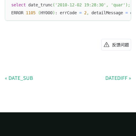
select
 date_trunc
(
'2010-12-02 19:28:30'
,
'quar'
)
;
ERROR 
1105
(
HY000
)
: errCode 
=
2
,
 detailMessage 
=
 da
反馈问题
DATE_SUB
DATEDIFF