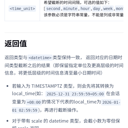
希望截断的时间间隔，可选的值如下：
[
,
,
,
,
,
<time_unit>
second
minute
hour
day
week
month
该参数必须是字符串常量，不能是列或非常量表
返回值
返回类型与
类型保持一致， 返回对应的日期时
<datetime>
间类型截断之后的结果（即保留指定单位及更高层级的时间
信息，将更低层级的时间信息清至最小日期时间）
若输入为 TIMESTAMPTZ 类型，则会先将其转换为
local_time(如：
在会话
2025-12-31 23:59:59+05:00
变量为
的情况下代表的local_time为
+08:00
2026-01-
)，再进行截断操作。
01 02:59:59
对于带有 scale 的 datetime 类型，会截小数为零但保