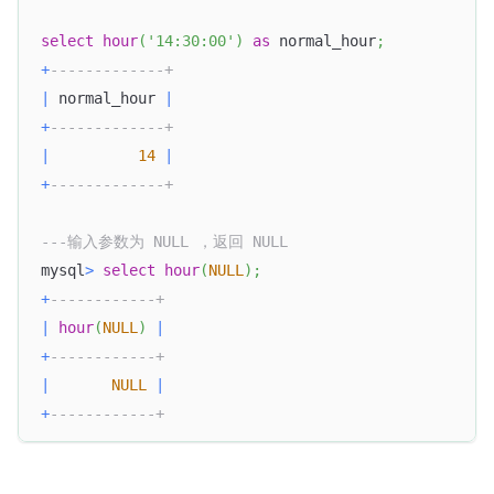
select
hour
(
'14:30:00'
)
as
 normal_hour
;
+
-------------+
|
 normal_hour 
|
+
-------------+
|
14
|
+
-------------+
---输入参数为 NULL ，返回 NULL
mysql
>
select
hour
(
NULL
)
;
+
------------+
|
hour
(
NULL
)
|
+
------------+
|
NULL
|
+
------------+