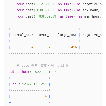
hour
(
cast
(
'-12:30:00'
as
time
)
)
as
 negative_hou
hour
(
cast
(
'838:59:59'
as
time
)
)
as
 max_hour
,
hour
(
cast
(
'-838:59:59'
as
time
)
)
as
 min_hour
;
+
-------------+---------+------------+-------------
|
 normal_hour 
|
 over_24 
|
 large_hour 
|
 negative_hou
+
-------------+---------+------------+-------------
|
14
|
25
|
456
|
1
+
-------------+---------+------------+-------------
--- 从 date 类型中提取小时，返回 0
select
hour
(
"2022-12-12"
)
;
+
--------------------+
|
hour
(
"2022-12-12"
)
|
+
--------------------+
|
0
|
+
--------------------+