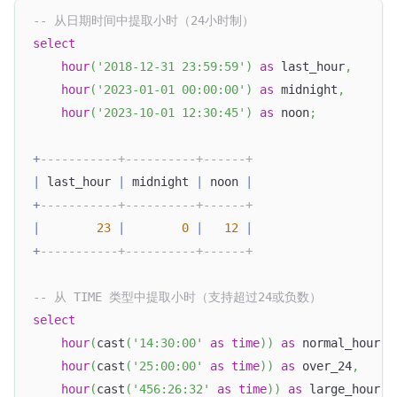
-- 从日期时间中提取小时（24小时制）
select
hour
(
'2018-12-31 23:59:59'
)
as
 last_hour
,
hour
(
'2023-01-01 00:00:00'
)
as
 midnight
,
hour
(
'2023-10-01 12:30:45'
)
as
 noon
;
+
-----------+----------+------+
|
 last_hour 
|
 midnight 
|
 noon 
|
+
-----------+----------+------+
|
23
|
0
|
12
|
+
-----------+----------+------+
-- 从 TIME 类型中提取小时（支持超过24或负数）
select
hour
(
cast
(
'14:30:00'
as
time
)
)
as
 normal_hour
,
hour
(
cast
(
'25:00:00'
as
time
)
)
as
 over_24
,
hour
(
cast
(
'456:26:32'
as
time
)
)
as
 large_hour
,