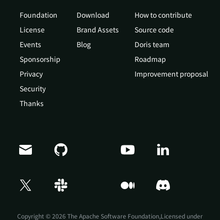
Foundation
Download
How to contribute
License
Brand Assets
Source code
Events
Blog
Doris team
Sponsorship
Roadmap
Privacy
Improvement proposal
Security
Thanks
Doris Summit 26
↗
October 21–22 · Virtual event
Copyright © 2026 The Apache Software Foundation,Licensed under