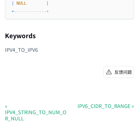
|
NULL
|
+
-------------+
Keywords
IPV4_TO_IPV6
反馈问题
IPV6_CIDR_TO_RANGE
IPV4_STRING_TO_NUM_O
R_NULL