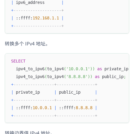
|
 ipv6_address       
|
+
--------------------+
|
 ::ffff:
192.168
.1
.1
|
+
--------------------+
转换多个 IPv4 地址。
SELECT
  ipv4_to_ipv6
(
to_ipv4
(
'10.0.0.1'
)
)
as
 private_ip
,
  ipv4_to_ipv6
(
to_ipv4
(
'8.8.8.8'
)
)
as
 public_ip
;
+
-----------------+----------------+
|
 private_ip      
|
 public_ip      
|
+
-----------------+----------------+
|
 ::ffff:
10.0
.0
.1
|
 ::ffff:
8.8
.8
.8
|
+
-----------------+----------------+
转换边界值 IPv4 地址。