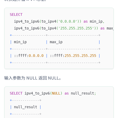
SELECT
  ipv4_to_ipv6
(
to_ipv4
(
'0.0.0.0'
)
)
as
 min_ip
,
  ipv4_to_ipv6
(
to_ipv4
(
'255.255.255.255'
)
)
as
 max_i
+
----------------+------------------------+
|
 min_ip         
|
 max_ip                 
|
+
----------------+------------------------+
|
 ::ffff:
0.0
.0
.0
|
 ::ffff:
255.255
.255
.255
|
+
----------------+------------------------+
输入参数为 NULL 返回 NULL。
SELECT
 ipv4_to_ipv6
(
NULL
)
as
 null_result
;
+
-------------+
|
 null_result 
|
+
-------------+