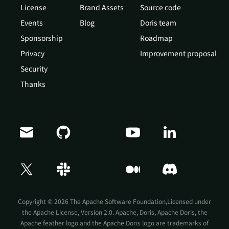
License
Brand Assets
Source code
Events
Blog
Doris team
Sponsorship
Roadmap
Privacy
Improvement proposal
Security
Thanks
Doris Summit 26
↗
October 21–22 · Virtual event
Copyright © 2026 The Apache Software Foundation,Licensed under
the
Apache License, Version 2.0
. Apache, Doris, Apache Doris, the
Apache feather logo and the Apache Doris logo are trademarks of