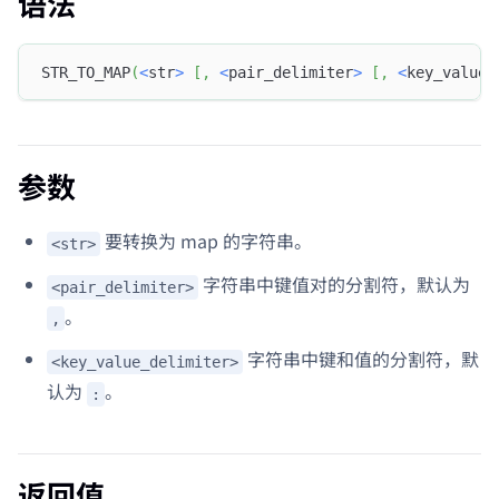
语法
STR_TO_MAP
(
<
str
>
[
,
<
pair_delimiter
>
[
,
<
key_value_
参数
要转换为 map 的字符串。
<str>
字符串中键值对的分割符，默认为
<pair_delimiter>
。
,
字符串中键和值的分割符，默
<key_value_delimiter>
认为
。
:
返回值