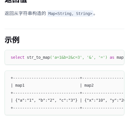
返回从字符串构造的
。
Map<String, String>
示例
select
 str_to_map
(
'a=1&b=2&c=3'
,
'&'
,
'='
)
as
 map1
,
+-----------------------------+--------------------
| map1                        | map2               
+-----------------------------+--------------------
| {"a":"1", "b":"2", "c":"3"} | {"x":"10", "y":"20"
+-----------------------------+--------------------