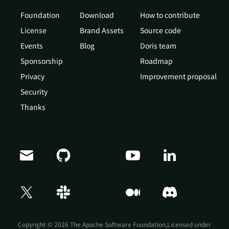
Foundation
Download
How to contribute
License
Brand Assets
Source code
Events
Blog
Doris team
Sponsorship
Roadmap
Privacy
Improvement proposal
Security
Thanks
Doris Summit 26
↗
October 21–22 · Virtual event
Copyright © 2026 The Apache Software Foundation,Licensed under