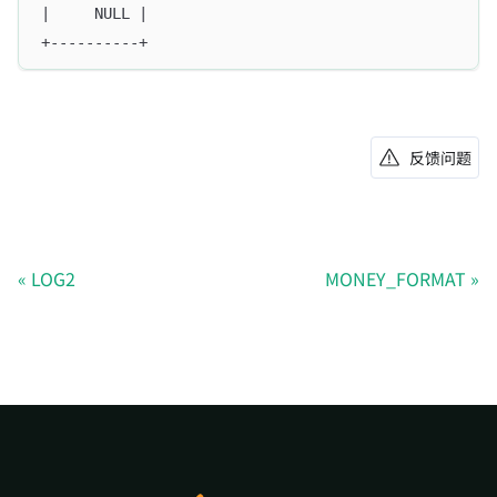
|     NULL |
+----------+
反馈问题
LOG2
MONEY_FORMAT