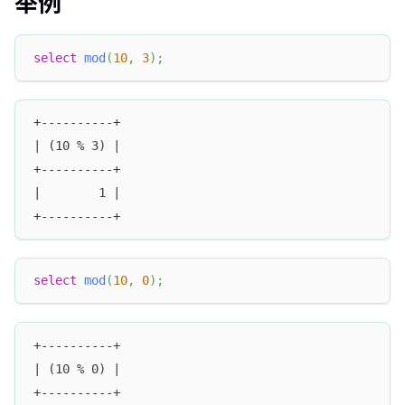
举例
select
mod
(
10
,
3
)
;
+----------+
| (10 % 3) |
+----------+
|        1 |
+----------+
select
mod
(
10
,
0
)
;
+----------+
| (10 % 0) |
+----------+