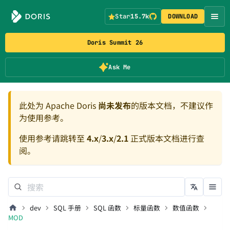
Star
15.7k
DOWNLOAD
Doris Summit 26
Ask Me
此处为 Apache Doris
尚未发布
的版本文档，不建议作
为使用参考。
使用参考请跳转至
4.x
/
3.x
/
2.1
正式版本文档进行查
阅。
dev
SQL 手册
SQL 函数
标量函数
数值函数
MOD