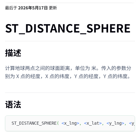
最后
于
2026年5月17日
更新
ST_DISTANCE_SPHERE
描述
计算地球两点之间的球面距离，单位为 米。传入的参数分
别为 X 点的经度，X 点的纬度，Y 点的经度，Y 点的纬度。
语法
ST_DISTANCE_SPHERE
(
<
x_lng
>
,
<
x_lat
>
,
<
y_lng
>
,
<
y_l