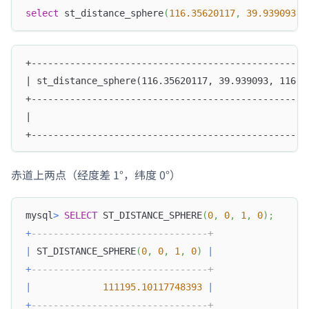
select
 st_distance_sphere
(
116.35620117
,
39.939093
,
+--------------------------------------------------
| st_distance_sphere(116.35620117, 39.939093, 116.4
+--------------------------------------------------
|                                                  
+--------------------------------------------------
赤道上两点（经度差 1°，纬度 0°）
mysql
>
SELECT
 ST_DISTANCE_SPHERE
(
0
,
0
,
1
,
0
)
;
+
--------------------------------+
|
 ST_DISTANCE_SPHERE
(
0
,
0
,
1
,
0
)
|
+
--------------------------------+
|
111195.10117748393
|
+
--------------------------------+