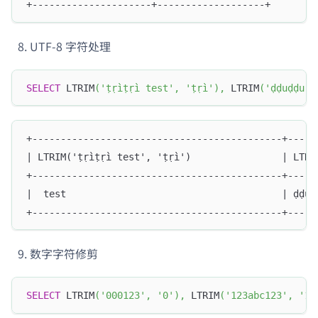
+---------------------+-------------------+
UTF-8 字符处理
SELECT
 LTRIM
(
'ṭṛìṭṛì test'
,
'ṭṛì'
)
,
 LTRIM
(
'ḍḍuḍḍu h
+--------------------------------------------+-----
| LTRIM('ṭṛìṭṛì test', 'ṭṛì')                | LTRI
+--------------------------------------------+-----
|  test                                      | ḍḍuḍ
+--------------------------------------------+-----
数字字符修剪
SELECT
 LTRIM
(
'000123'
,
'0'
)
,
 LTRIM
(
'123abc123'
,
'12