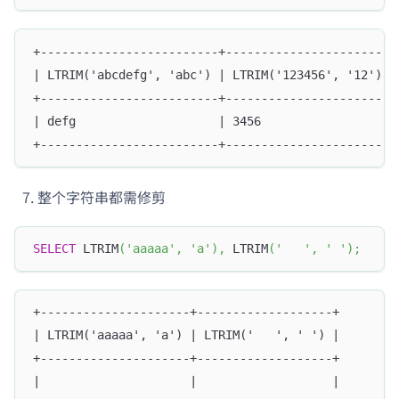
+-------------------------+------------------------
| LTRIM('abcdefg', 'abc') | LTRIM('123456', '12')  
+-------------------------+------------------------
| defg                    | 3456                   
+-------------------------+------------------------
整个字符串都需修剪
SELECT
 LTRIM
(
'aaaaa'
,
'a'
)
,
 LTRIM
(
'   '
,
' '
)
;
+---------------------+-------------------+
| LTRIM('aaaaa', 'a') | LTRIM('   ', ' ') |
+---------------------+-------------------+
|                     |                   |