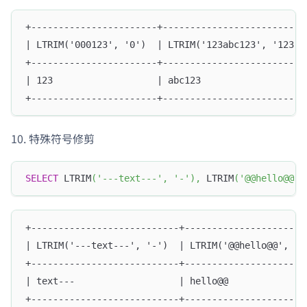
+-----------------------+--------------------------
| LTRIM('000123', '0')  | LTRIM('123abc123', '123')
+-----------------------+--------------------------
| 123                   | abc123                   
+-----------------------+--------------------------
特殊符号修剪
SELECT
 LTRIM
(
'---text---'
,
'-'
)
,
 LTRIM
(
'@@hello@@'
,
+---------------------------+----------------------
| LTRIM('---text---', '-')  | LTRIM('@@hello@@', '@
+---------------------------+----------------------
| text---                   | hello@@              
+---------------------------+----------------------