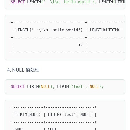
SELECT
 LENGTH
(
'  \t\n  hello world'
)
,
 LENGTH
(
LTRIM
(
+-------------------------------+------------------
| LENGTH('  \t\n  hello world') | LENGTH(LTRIM('  \
+-------------------------------+------------------
|                            17 |                  
+-------------------------------+------------------
NULL 值处理
SELECT
 LTRIM
(
NULL
)
,
 LTRIM
(
'test'
,
NULL
)
;
+-------------+---------------------+
| LTRIM(NULL) | LTRIM('test', NULL) |
+-------------+---------------------+
| NULL        | NULL                |