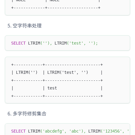
+-------------+---------------------+
空字符串处理
SELECT
 LTRIM
(
''
)
,
 LTRIM
(
'test'
,
''
)
;
+------------+-----------------------+
| LTRIM('')  | LTRIM('test', '')     |
+------------+-----------------------+
|            | test                  |
+------------+-----------------------+
多字符修剪集合
SELECT
 LTRIM
(
'abcdefg'
,
'abc'
)
,
 LTRIM
(
'123456'
,
'12