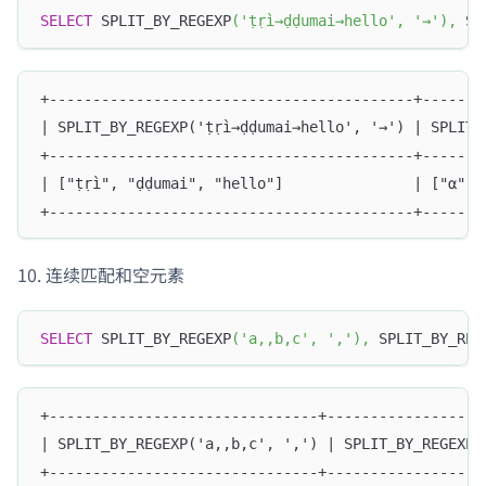
SELECT
 SPLIT_BY_REGEXP
(
'ṭṛì→ḍḍumai→hello'
,
'→'
)
,
 SP
+------------------------------------------+-------
| SPLIT_BY_REGEXP('ṭṛì→ḍḍumai→hello', '→') | SPLIT_
+------------------------------------------+-------
| ["ṭṛì", "ḍḍumai", "hello"]               | ["α", 
+------------------------------------------+-------
连续匹配和空元素
SELECT
 SPLIT_BY_REGEXP
(
'a,,b,c'
,
','
)
,
 SPLIT_BY_REG
+-------------------------------+------------------
| SPLIT_BY_REGEXP('a,,b,c', ',') | SPLIT_BY_REGEXP(
+-------------------------------+------------------