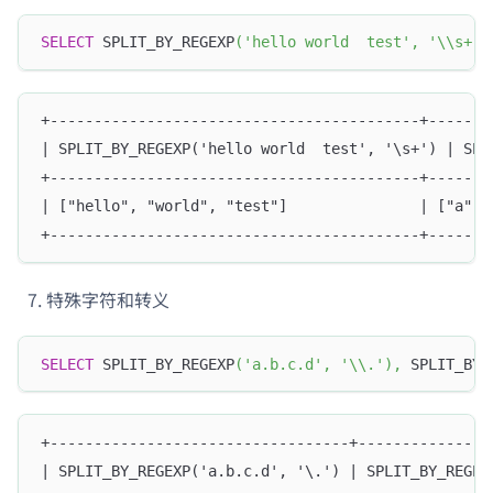
SELECT
 SPLIT_BY_REGEXP
(
'hello world  test'
,
'\\s+'
)
+------------------------------------------+-------
| SPLIT_BY_REGEXP('hello world  test', '\s+') | SPL
+------------------------------------------+-------
| ["hello", "world", "test"]               | ["a", 
+------------------------------------------+-------
特殊字符和转义
SELECT
 SPLIT_BY_REGEXP
(
'a.b.c.d'
,
'\\.'
)
,
 SPLIT_BY_
+----------------------------------+---------------
| SPLIT_BY_REGEXP('a.b.c.d', '\.') | SPLIT_BY_REGEX