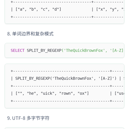
+----------------------------------+---------------
| ["a", "b", "c", "d"]             | ["x", "y", "z"
+----------------------------------+---------------
单词边界和复杂模式
SELECT
 SPLIT_BY_REGEXP
(
'TheQuickBrownFox'
,
'[A-Z]'
)
+------------------------------------------+-------
| SPLIT_BY_REGEXP('TheQuickBrownFox', '[A-Z]') | SP
+------------------------------------------+-------
| ["", "he", "uick", "rown", "ox"]         | ["user
+------------------------------------------+-------
UTF-8 多字节字符