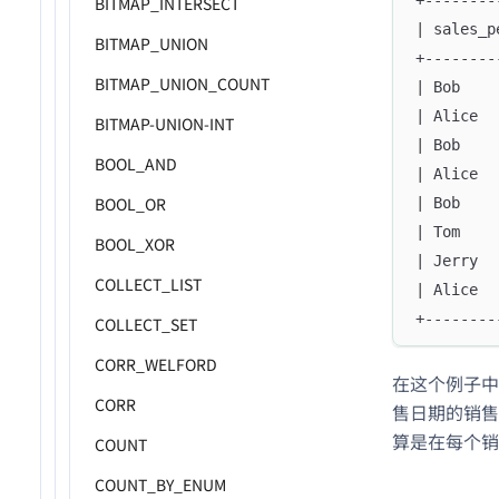
BITMAP_INTERSECT
| sales_p
BITMAP_UNION
+--------
BITMAP_UNION_COUNT
| Bob    
| Alice  
BITMAP-UNION-INT
| Bob    
BOOL_AND
| Alice  
BOOL_OR
| Bob    
| Tom    
BOOL_XOR
| Jerry  
COLLECT_LIST
| Alice  
+--------
COLLECT_SET
CORR_WELFORD
在这个例子中
CORR
售日期的销售额
算是在每个销
COUNT
COUNT_BY_ENUM