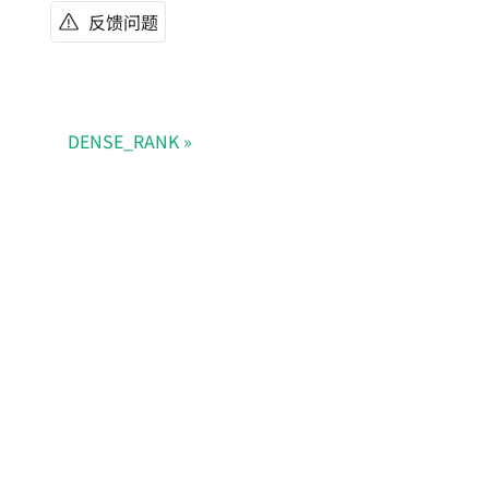
反馈问题
DENSE_RANK
Doris Summit 26