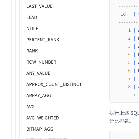
LAST_VALUE
+
------+-
|
 id   
|
 
LEAD
+
------+-
NTILE
|
1
|
 
|
2
|
 
PERCENT_RANK
|
3
|
 
RANK
|
4
|
 
ROW_NUMBER
|
5
|
 
|
6
|
 
ANY_VALUE
|
7
|
 
APPROX_COUNT_DISTINCT
|
8
|
 
+
------+-
ARRAY_AGG
AVG
执行上述 S
AVG_WEIGHTED
分比排名。
BITMAP_AGG
+--------