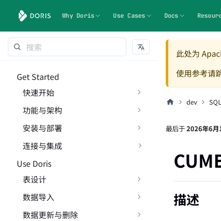
Why Doris
Use Cases
Docs
Resour
此处为 Apach
使用参考请
Get Started
快速开始
dev
SQ
功能与架构
安装与部署
最后
于
2026年6月
连接与集成
CUME
Use Doris
表设计
描述
数据导入
数据更新与删除