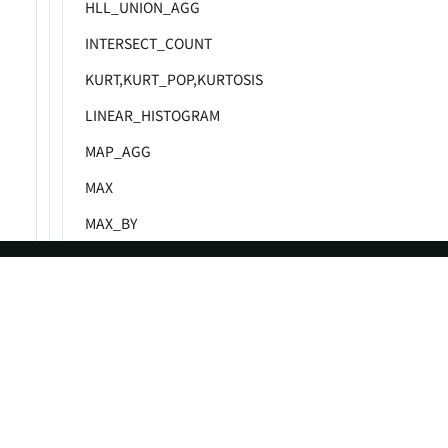
HLL_UNION_AGG
INTERSECT_COUNT
KURT,KURT_POP,KURTOSIS
LINEAR_HISTOGRAM
MAP_AGG
MAX
MAX_BY
MEDIAN
MIN
ASF
Re
MIN_BY
Foundation
Do
PERCENTILE
License
Br
PERCENTILE_APPROX
Events
Bl
PERCENTILE_APPROX_ARRAY