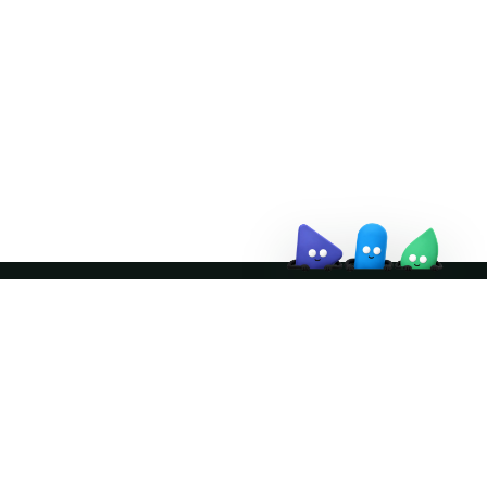
↗
October 21–22 · Virtual
event
↗
Join the community