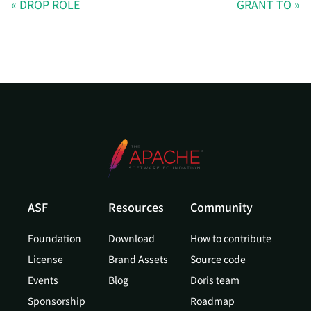
DROP ROLE
GRANT TO
ASF
Resources
Community
Foundation
Download
How to contribute
License
Brand Assets
Source code
Events
Blog
Doris team
Sponsorship
Roadmap