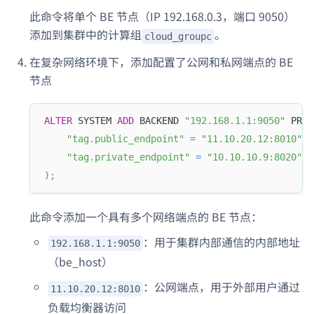
此命令将单个 BE 节点（IP 192.168.0.3，端口 9050）
添加到集群中的计算组
。
cloud_groupc
在复杂网络环境下，添加配置了公网和私网端点的 BE
节点
ALTER
 SYSTEM 
ADD
 BACKEND 
"192.168.1.1:9050"
 PROP
"tag.public_endpoint"
=
"11.10.20.12:8010"
,
"tag.private_endpoint"
=
"10.10.10.9:8020"
)
;
此命令添加一个具有多个网络端点的 BE 节点：
：用于集群内部通信的内部地址
192.168.1.1:9050
（be_host）
：公网端点，用于外部用户通过
11.10.20.12:8010
负载均衡器访问