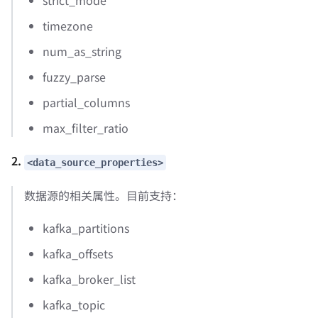
strict_mode
timezone
num_as_string
fuzzy_parse
partial_columns
max_filter_ratio
2.
<data_source_properties>
数据源的相关属性。目前支持：
kafka_partitions
kafka_offsets
kafka_broker_list
kafka_topic