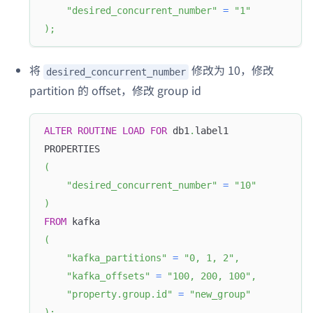
"desired_concurrent_number"
=
"1"
)
;
将
修改为 10，修改
desired_concurrent_number
partition 的 offset，修改 group id
ALTER
ROUTINE
LOAD
FOR
 db1
.
label1
PROPERTIES
(
"desired_concurrent_number"
=
"10"
)
FROM
 kafka
(
"kafka_partitions"
=
"0, 1, 2"
,
"kafka_offsets"
=
"100, 200, 100"
,
"property.group.id"
=
"new_group"
)
;