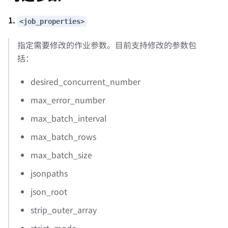
1.
<job_properties>
指定需要修改的作业参数。目前支持修改的参数包
括：
desired_concurrent_number
max_error_number
max_batch_interval
max_batch_rows
max_batch_size
jsonpaths
json_root
strip_outer_array