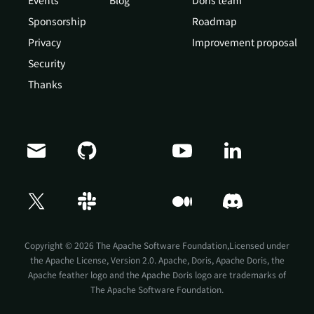
Events
Blog
Doris team
Sponsorship
Roadmap
Privacy
Improvement proposal
Security
Thanks
Doris Summit 26
↗
October 21–22 · Virtual event
Copyright © 2026 The Apache Software Foundation,Licensed under
the
Apache License, Version 2.0
. Apache, Doris, Apache Doris, the
Apache feather logo and the Apache Doris logo are trademarks of
The Apache Software Foundation.
↗