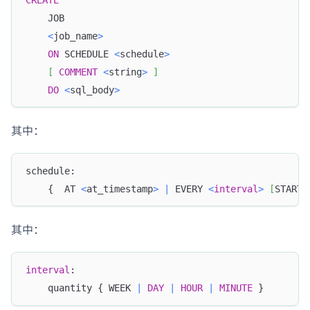
    JOB  
<
job_name
>
ON
 SCHEDULE 
<
schedule
>
[
COMMENT
<
string
>
]
DO
<
sql_body
>
其中：
schedule:
    {  AT 
<
at_timestamp
>
|
 EVERY 
<
interval
>
[
STARTS
其中：
interval
:
    quantity { WEEK 
|
DAY
|
HOUR
|
MINUTE
 }