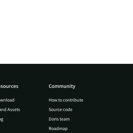
sources
Community
wnload
How to contribute
and Assets
Source code
og
Doris team
Roadmap