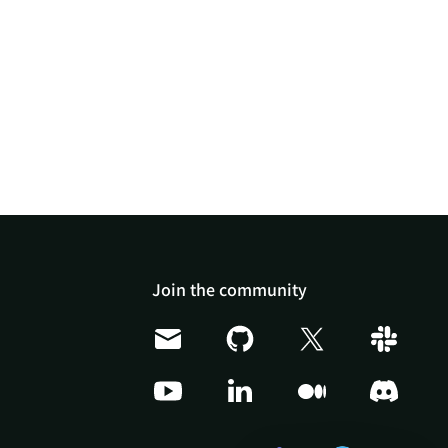
Doris Summit 26
↗
October 21–22 · Virtual
event
Join the community
↗