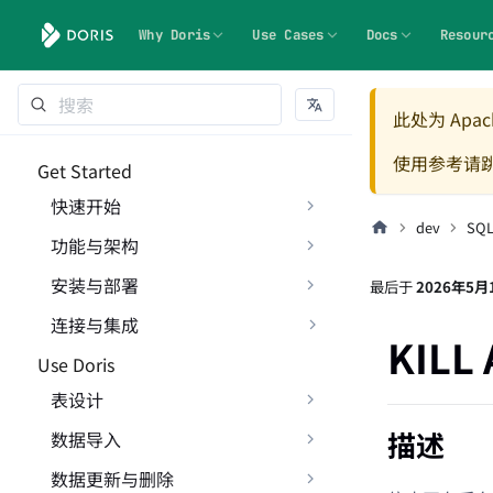
Why Doris
Use Cases
Docs
Resour
此处为 Apach
使用参考请
Get Started
快速开始
dev
SQ
功能与架构
安装与部署
最后
于
2026年5月
连接与集成
KILL
Use Doris
表设计
描述
数据导入
数据更新与删除