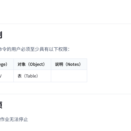
制
L 命令的用户必须至少具有以下权限：
ege）
对象（Object）
说明（Notes）
V
表（Table）
项
作业无法停止