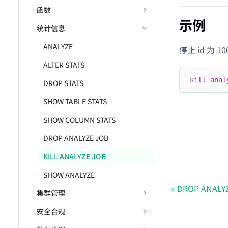
函数
示例
统计信息
ANALYZE
停止 id 为 
ALTER STATS
kill
anal
DROP STATS
SHOW TABLE STATS
SHOW COLUMN STATS
DROP ANALYZE JOB
KILL ANALYZE JOB
SHOW ANALYZE
DROP ANALY
集群管理
安全合规