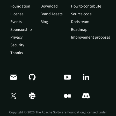
Foundation
Download
How to contribute
License
Brand Assets
Source code
Events
Blog
Doris team
Sponsorship
Roadmap
Privacy
Improvement proposal
Security
Thanks
Doris Summit 26
↗
October 21–22 · Virtual event
Copyright © 2026 The Apache Software Foundation,Licensed under