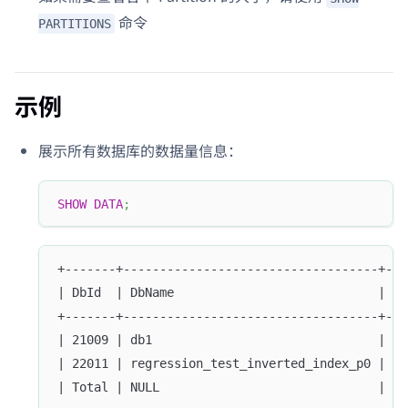
命令
PARTITIONS
示例
展示所有数据库的数据量信息：
SHOW
DATA
;
+-------+-----------------------------------+---
| DbId  | DbName                            | Si
+-------+-----------------------------------+---
| 21009 | db1                               | 0 
| 22011 | regression_test_inverted_index_p0 | 72
| Total | NULL                              | 11