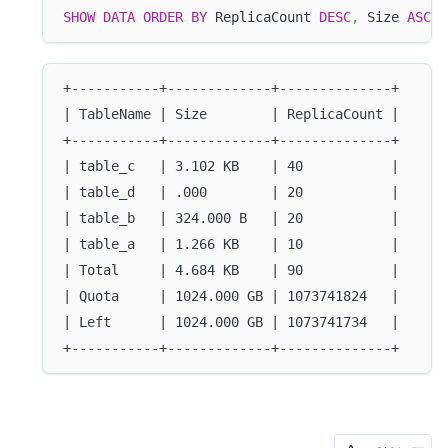
SHOW
DATA
ORDER
BY
 ReplicaCount 
DESC
,
 Size 
ASC
;
+-----------+-------------+--------------+
| TableName | Size        | ReplicaCount |
+-----------+-------------+--------------+
| table_c   | 3.102 KB    | 40           |
| table_d   | .000        | 20           |
| table_b   | 324.000 B   | 20           |
| table_a   | 1.266 KB    | 10           |
| Total     | 4.684 KB    | 90           |
| Quota     | 1024.000 GB | 1073741824   |
| Left      | 1024.000 GB | 1073741734   |
+-----------+-------------+--------------+