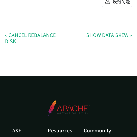
反馈问题
CANCEL REBALANCE
SHOW DATA SKEW
DISK
ASF
Resources
Community