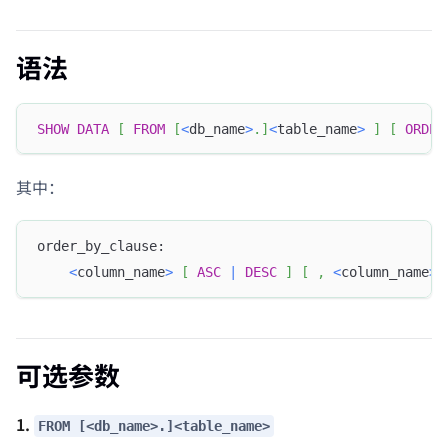
语法
SHOW
DATA
[
FROM
[
<
db_name
>
.
]
<
table_name
>
]
[
ORDER
其中：
order_by_clause:
<
column_name
>
[
ASC
|
DESC
]
[
,
<
column_name
>
可选参数
1.
FROM [<db_name>.]<table_name>