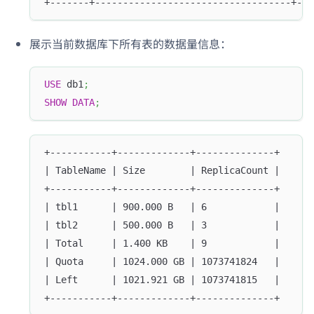
+-------+-----------------------------------+---
展示当前数据库下所有表的数据量信息：
USE
 db1
;
SHOW
DATA
;
+-----------+-------------+--------------+
| TableName | Size        | ReplicaCount |
+-----------+-------------+--------------+
| tbl1      | 900.000 B   | 6            |
| tbl2      | 500.000 B   | 3            |
| Total     | 1.400 KB    | 9            |
| Quota     | 1024.000 GB | 1073741824   |
| Left      | 1021.921 GB | 1073741815   |
+-----------+-------------+--------------+