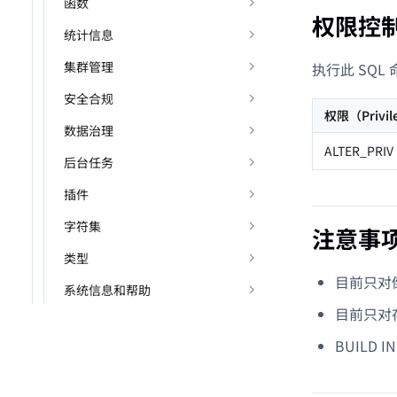
函数
权限控
统计信息
集群管理
执行此 SQ
安全合规
权限（Privil
数据治理
ALTER_PRIV
后台任务
插件
字符集
注意事
类型
目前只对倒
系统信息和帮助
目前只对
BUILD 