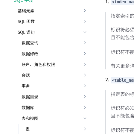
1.
<index_na
基础元素
指定索引的
SQL 函数
标识符必须
SQL 语句
且不能包
数据查询
标识符不
数据修改
账户、角色和权限
有关更多
会话
2.
<table_na
事务
指定表的标
数据目录
标识符必须
数据库
且不能包
表和视图
表
标识符不