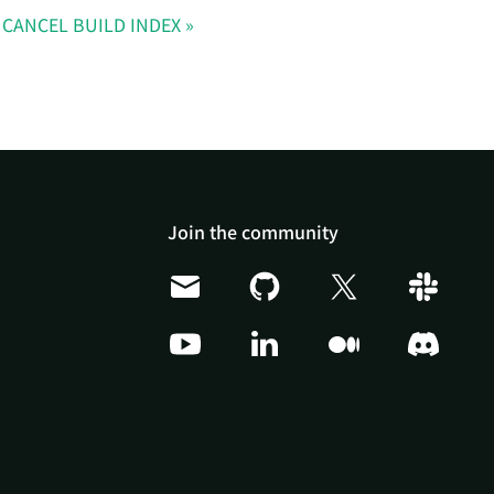
CANCEL BUILD INDEX
Join the community
Doris Summit 26
↗
October 21–22 · Virtual
event