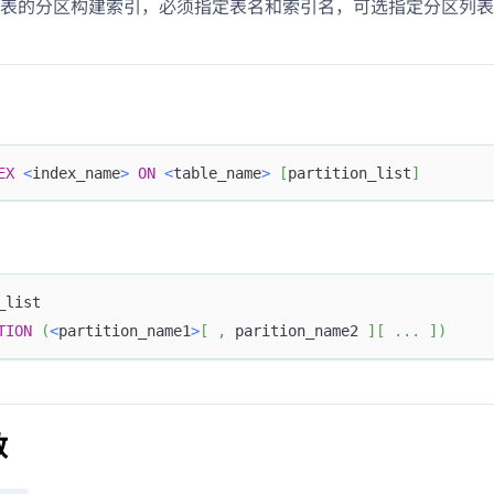
表的分区构建索引，必须指定表名和索引名，可选指定分区列表
EX
<
index_name
>
ON
<
table_name
>
[
partition_list
]
_list
TION
(
<
partition_name1
>
[
,
 parition_name2 
]
[
.
.
.
]
)
数