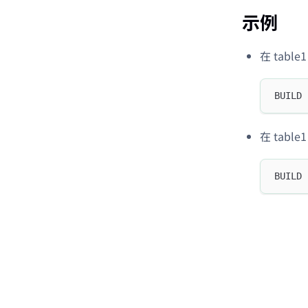
示例
在 tabl
BUILD 
在 table
BUILD 