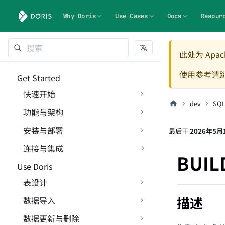
Why Doris
Use Cases
Docs
Resour
此处为 Apach
使用参考请
Get Started
快速开始
dev
SQ
功能与架构
安装与部署
最后
于
2026年5月
连接与集成
BUIL
Use Doris
表设计
描述
数据导入
数据更新与删除