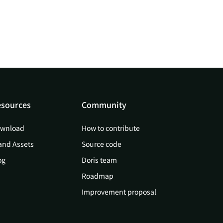
sources
Community
wnload
How to contribute
and Assets
Source code
og
Doris team
Roadmap
Improvement proposal