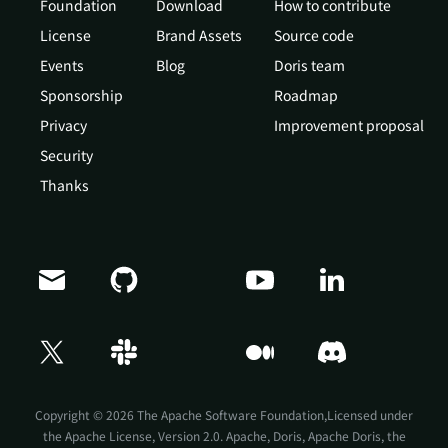
Foundation
Download
How to contribute
License
Brand Assets
Source code
Events
Blog
Doris team
Sponsorship
Roadmap
Privacy
Improvement proposal
Security
Thanks
Doris Summit 26
↗
October 21–22 · Virtual event
Copyright © 2026 The Apache Software Foundation,Licensed under
the
Apache License, Version 2.0
. Apache, Doris, Apache Doris, the