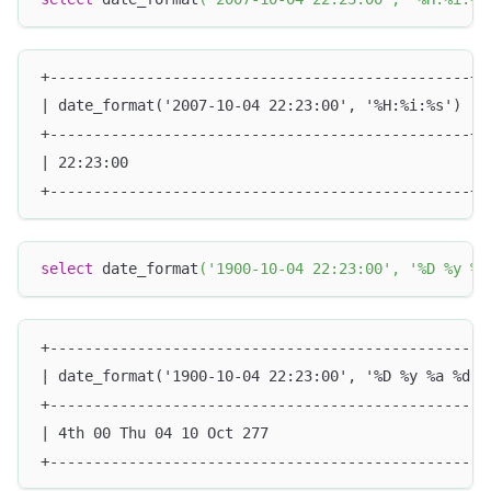
+------------------------------------------------+
| date_format('2007-10-04 22:23:00', '%H:%i:%s') |
+------------------------------------------------+
| 22:23:00                                       |
+------------------------------------------------+
select
 date_format
(
'1900-10-04 22:23:00'
,
'%D %y %a
+--------------------------------------------------
| date_format('1900-10-04 22:23:00', '%D %y %a %d %
+--------------------------------------------------
| 4th 00 Thu 04 10 Oct 277                         
+--------------------------------------------------