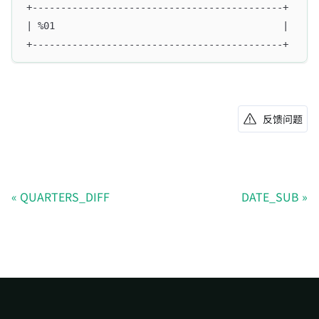
+--------------------------------------------+
| %01                                        |
+--------------------------------------------+
反馈问题
QUARTERS_DIFF
DATE_SUB