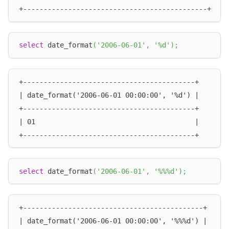
+---------------------------------------------+
select
 date_format
(
'2006-06-01'
,
'%d'
)
;
+------------------------------------------+
| date_format('2006-06-01 00:00:00', '%d') |
+------------------------------------------+
| 01                                       |
+------------------------------------------+
select
 date_format
(
'2006-06-01'
,
'%%%d'
)
;
+--------------------------------------------+
| date_format('2006-06-01 00:00:00', '%%%d') |