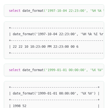
select
 date_format
(
'1997-10-04 22:23:00'
,
'%H %k %I
+--------------------------------------------------
| date_format('1997-10-04 22:23:00', '%H %k %I %r %
+--------------------------------------------------
| 22 22 10 10:23:00 PM 22:23:00 00 6               
+--------------------------------------------------
select
 date_format
(
'1999-01-01 00:00:00'
,
'%X %V'
)
;
+---------------------------------------------+
| date_format('1999-01-01 00:00:00', '%X %V') |
+---------------------------------------------+
| 1998 52                                     |