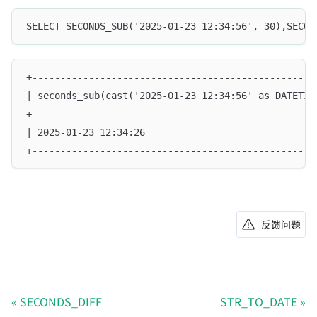
SELECT SECONDS_SUB('2025-01-23 12:34:56', 30),SECON
+--------------------------------------------------
| seconds_sub(cast('2025-01-23 12:34:56' as DATETIM
+--------------------------------------------------
| 2025-01-23 12:34:26                              
+--------------------------------------------------
反馈问题
SECONDS_DIFF
STR_TO_DATE