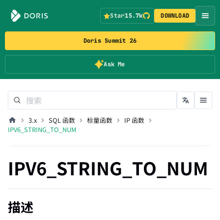
Star
15.7k
DOWNLOAD
Doris Summit 26
Ask Me
3.x
SQL 函数
标量函数
IP 函数
IPV6_STRING_TO_NUM
IPV6_STRING_TO_NUM
描述