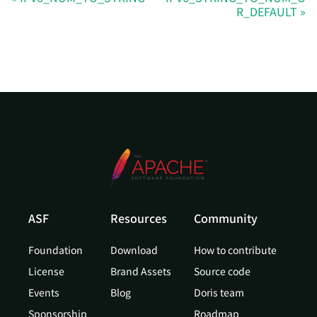
R_DEFAULT
ASF
Resources
Community
Foundation
Download
How to contribute
License
Brand Assets
Source code
Events
Blog
Doris team
Sponsorship
Roadmap