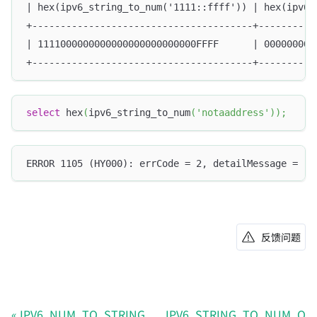
| hex(ipv6_string_to_num('1111::ffff')) | hex(ipv6_
+---------------------------------------+----------
| 1111000000000000000000000000FFFF      | 000000000
+---------------------------------------+----------
select
 hex
(
ipv6_string_to_num
(
'notaaddress'
)
)
;
ERROR 1105 (HY000): errCode = 2, detailMessage = (1
反馈问题
IPV6_NUM_TO_STRING
IPV6_STRING_TO_NUM_O