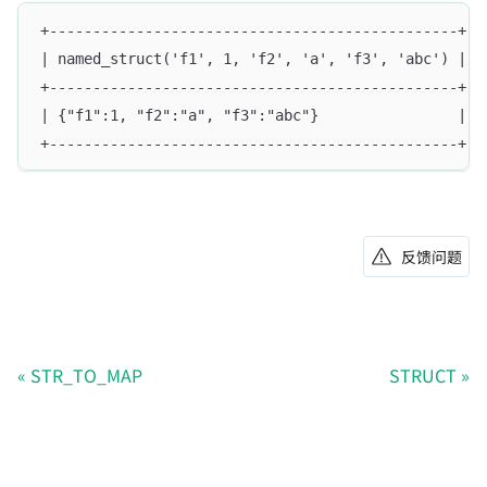
+-----------------------------------------------+--
| named_struct('f1', 1, 'f2', 'a', 'f3', 'abc') | n
+-----------------------------------------------+--
| {"f1":1, "f2":"a", "f3":"abc"}                | {
+-----------------------------------------------+--
反馈问题
STR_TO_MAP
STRUCT