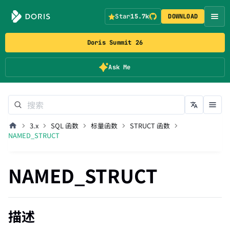
Star
15.7k
DOWNLOAD
Doris Summit 26
Ask Me
3.x
SQL 函数
标量函数
STRUCT 函数
NAMED_STRUCT
NAMED_STRUCT
描述