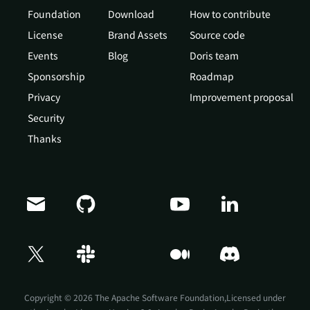
Foundation
Download
How to contribute
License
Brand Assets
Source code
Events
Blog
Doris team
Sponsorship
Roadmap
Privacy
Improvement proposal
Security
Thanks
Doris Summit 26
↗
October 21–22 · Virtual event
Copyright © 2026 The Apache Software Foundation,Licensed under