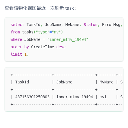
查看该物化视图最近一次刷新 task：
select
 TaskId
,
 JobName
,
 MvName
,
Status
,
 ErrorMsg
,
 C
from
 tasks
(
"type"
=
"mv"
)
where
 JobName 
=
"inner_mtmv_19494"
order
by
 CreateTime 
desc
limit
1
;
+-----------------+------------------+--------+----
| TaskId          | JobName          | MvName | Sta
+-----------------+------------------+--------+----
| 437156301250803 | inner_mtmv_19494 | mv1    | SUC
+-----------------+------------------+--------+----