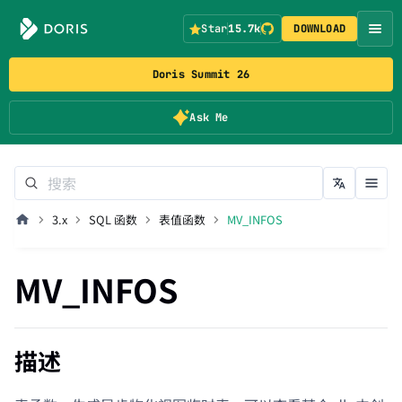
Star
15.7k
DOWNLOAD
Doris Summit 26
Ask Me
3.x
SQL 函数
表值函数
MV_INFOS
MV_INFOS
描述