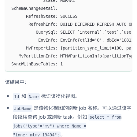
             State: NORMAL
SchemaChangeDetail:
      RefreshState: SUCCESS
       RefreshInfo: BUILD DEFERRED REFRESH AUTO ON 
          QuerySql: SELECT `internal`.`test`.`user`
           EnvInfo: EnvInfo{ctlId='0', dbId='16813'
      MvProperties: {partition_sync_limit=100, part
   MvPartitionInfo: MTMVPartitionInfo{partitionType
SyncWithBaseTables: 1
该结果中：
和
标识该物化视图。
Id
Name
是该物化视图的刷新 job 名称。可以通过该字
JobName
段继续查询 job 或刷新 task，例如
select * from
jobs("type"="mv") where Name =
。
"inner_mtmv_19494";