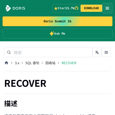
Star
15.7k
DOWNLOAD
Doris Summit 26
Ask Me
3.x
SQL 语句
回收站
RECOVER
RECOVER
描述