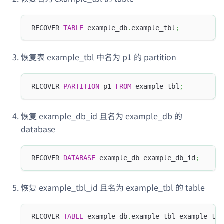
RECOVER 
TABLE
 example_db
.
example_tbl
;
恢复表 example_tbl 中名为 p1 的 partition
RECOVER 
PARTITION
 p1 
FROM
 example_tbl
;
恢复 example_db_id 且名为 example_db 的
database
RECOVER 
DATABASE
 example_db example_db_id
;
恢复 example_tbl_id 且名为 example_tbl 的 table
RECOVER 
TABLE
 example_db
.
example_tbl example_tbl