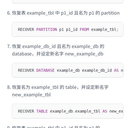
恢复表 example_tbl 中 p1_id 且名为 p1 的 partition
RECOVER 
PARTITION
 p1 p1_id 
FROM
 example_tbl
;
恢复 example_db_id 且名为 example_db 的
database，并设定新名字 new_example_db
RECOVER 
DATABASE
 example_db example_db_id 
AS
 new
恢复名为 example_tbl 的 table，并设定新名字
new_example_tbl
RECOVER 
TABLE
 example_db
.
example_tbl 
AS
 new_exam
恢复表 example_tbl 中 p1_id 且名为 p1 的