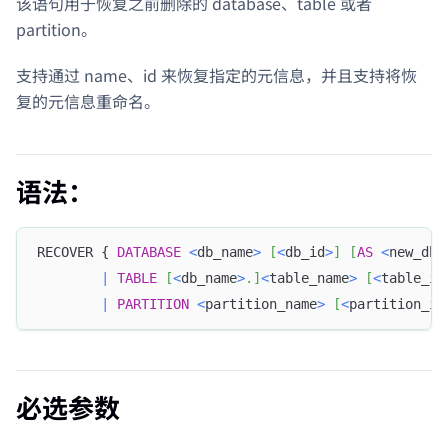
该语句用于恢复之前删除的 database、table 或者
partition。
支持通过 name、id 来恢复指定的元信息，并且支持将恢
复的元信息重命名。
语法：
RECOVER { 
DATABASE
<
db_name
>
[
<
db_id
>
]
[
AS
<
new_db_
|
TABLE
[
<
db_name
>
.
]
<
table_name
>
[
<
table_id
|
PARTITION
<
partition_name
>
[
<
partition_id
必选参数