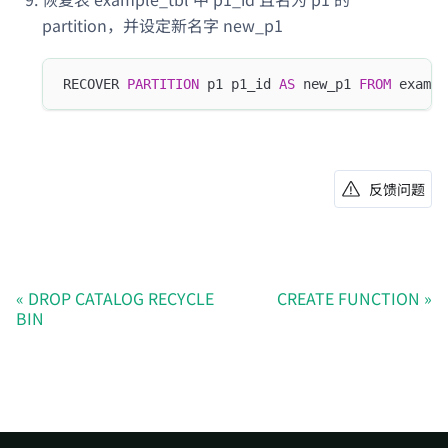
partition，并设定新名字 new_p1
RECOVER 
PARTITION
 p1 p1_id 
AS
 new_p1 
FROM
 exampl
反馈问题
DROP CATALOG RECYCLE
CREATE FUNCTION
BIN