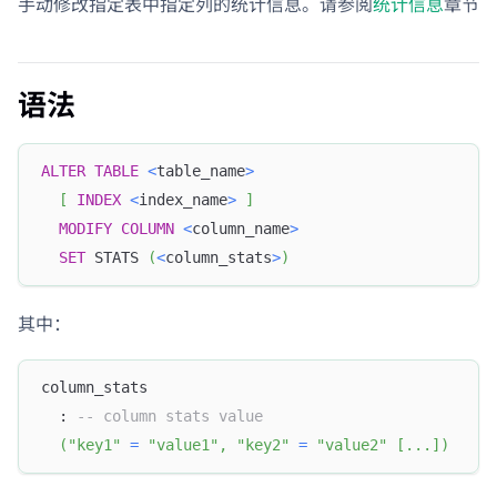
手动修改指定表中指定列的统计信息。请参阅
统计信息
章节
语法
ALTER
TABLE
<
table_name
>
[
INDEX
<
index_name
>
]
MODIFY
COLUMN
<
column_name
>
SET
 STATS 
(
<
column_stats
>
)
其中：
column_stats
  : 
-- column stats value
(
"key1"
=
"value1"
,
"key2"
=
"value2"
[
.
.
.
]
)