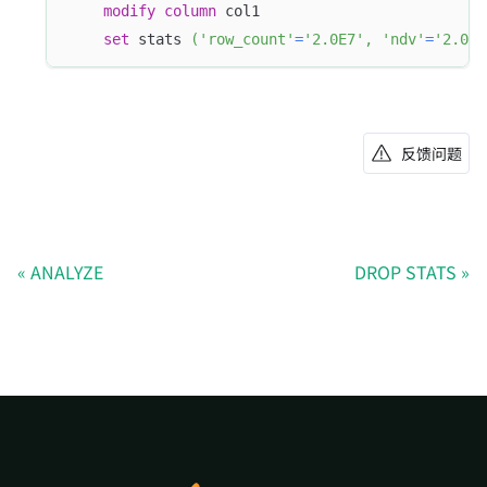
modify
column
 col1 
set
 stats 
(
'row_count'
=
'2.0E7'
,
'ndv'
=
'2.025
反馈问题
ANALYZE
DROP STATS