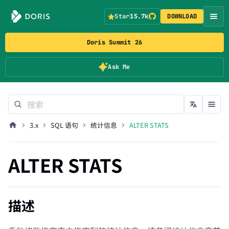
Star
15.7k
DOWNLOAD
Doris Summit 26
Ask Me
3.x
SQL 语句
统计信息
ALTER STATS
ALTER STATS
描述