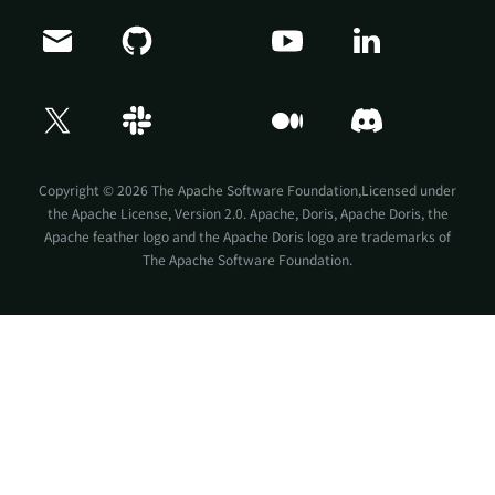
Copyright © 2026 The Apache Software Foundation,Licensed under
the
Apache License, Version 2.0
. Apache, Doris, Apache Doris, the
Apache feather logo and the Apache Doris logo are trademarks of
The Apache Software Foundation.
Doris Summit 26
↗