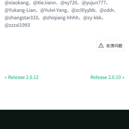
@xiaokang、@XieJiann、@xy720、@yujun777、
@Yukang-Lian、@Yulei-Yang、@zclllyybb、@zddr、
@zhangstar333、@zhiqiang-hhhh、@zy-kkk、
@zzzxl1993
反馈问题
Release 2.0.12
Release 2.0.10