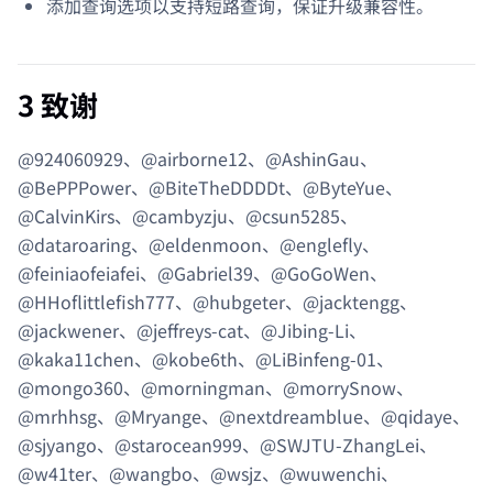
添加查询选项以支持短路查询，保证升级兼容性。
3 致谢
@924060929、@airborne12、@AshinGau、
@BePPPower、@BiteTheDDDDt、@ByteYue、
@CalvinKirs、@cambyzju、@csun5285、
@dataroaring、@eldenmoon、@englefly、
@feiniaofeiafei、@Gabriel39、@GoGoWen、
@HHoflittlefish777、@hubgeter、@jacktengg、
@jackwener、@jeffreys-cat、@Jibing-Li、
@kaka11chen、@kobe6th、@LiBinfeng-01、
@mongo360、@morningman、@morrySnow、
@mrhhsg、@Mryange、@nextdreamblue、@qidaye、
@sjyango、@starocean999、@SWJTU-ZhangLei、
@w41ter、@wangbo、@wsjz、@wuwenchi、