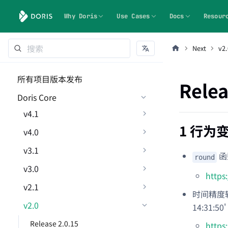
Why Doris
Use Cases
Docs
Resour
Next
v2.
所有项目版本发布
Relea
Doris Core
v4.1
1 行为
v4.0
v3.1
函
round
v3.0
https
v2.1
时间精度转换
v2.0
14:31:50' 
Release 2.0.15
https