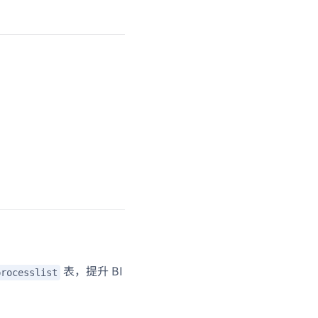
表，提升 BI
processlist