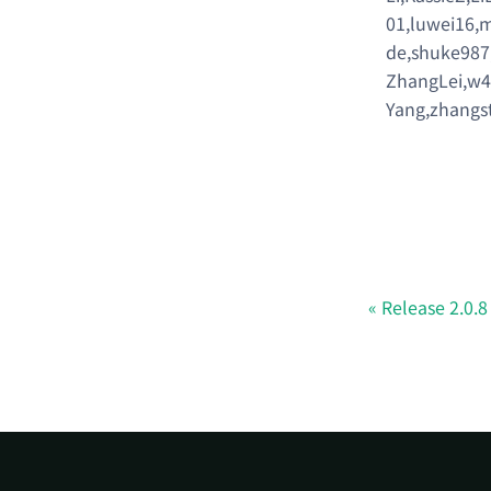
01,luwei16,
de,shuke987
ZhangLei,w41
Yang,zhangs
Release 2.0.8