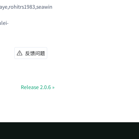
ye,rohitrs1983,seawin
lei-
反馈问题
Release 2.0.6