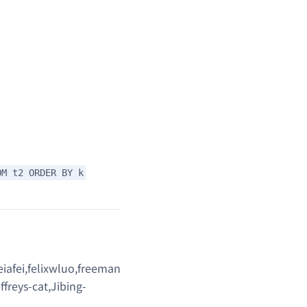
OM t2 ORDER BY k
iafei,felixwluo,freeman
freys-cat,Jibing-