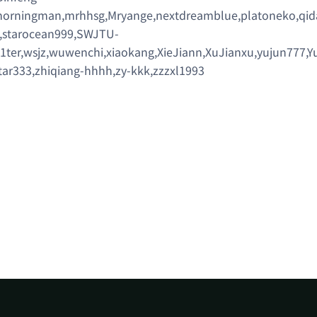
morningman,mrhhsg,Mryange,nextdreamblue,platoneko,qida
,starocean999,SWJTU-
ter,wsjz,wuwenchi,xiaokang,XieJiann,XuJianxu,yujun777,Yu
tar333,zhiqiang-hhhh,zy-kkk,zzzxl1993