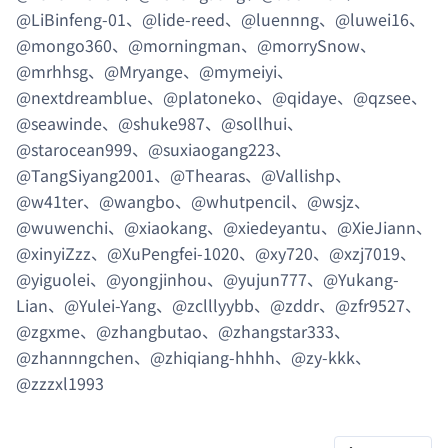
@LiBinfeng-01、@lide-reed、@luennng、@luwei16、
@mongo360、@morningman、@morrySnow、
@mrhhsg、@Mryange、@mymeiyi、
@nextdreamblue、@platoneko、@qidaye、@qzsee、
@seawinde、@shuke987、@sollhui、
@starocean999、@suxiaogang223、
@TangSiyang2001、@Thearas、@Vallishp、
@w41ter、@wangbo、@whutpencil、@wsjz、
@wuwenchi、@xiaokang、@xiedeyantu、@XieJiann、
@xinyiZzz、@XuPengfei-1020、@xy720、@xzj7019、
@yiguolei、@yongjinhou、@yujun777、@Yukang-
Lian、@Yulei-Yang、@zclllyybb、@zddr、@zfr9527、
@zgxme、@zhangbutao、@zhangstar333、
@zhannngchen、@zhiqiang-hhhh、@zy-kkk、
@zzzxl1993