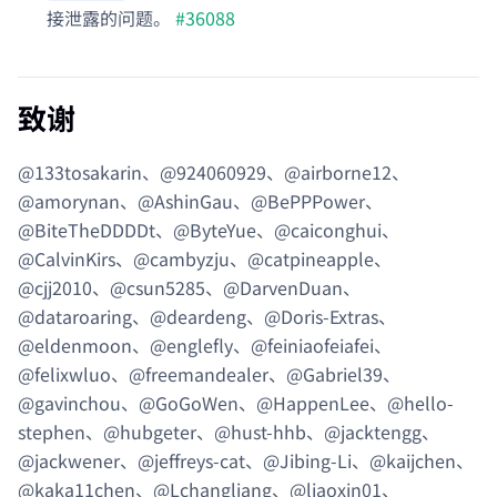
接泄露的问题。
#36088
致谢
@133tosakarin、@924060929、@airborne12、
@amorynan、@AshinGau、@BePPPower、
@BiteTheDDDDt、@ByteYue、@caiconghui、
@CalvinKirs、@cambyzju、@catpineapple、
@cjj2010、@csun5285、@DarvenDuan、
@dataroaring、@deardeng、@Doris-Extras、
@eldenmoon、@englefly、@feiniaofeiafei、
@felixwluo、@freemandealer、@Gabriel39、
@gavinchou、@GoGoWen、@HappenLee、@hello-
stephen、@hubgeter、@hust-hhb、@jacktengg、
@jackwener、@jeffreys-cat、@Jibing-Li、@kaijchen、
@kaka11chen、@Lchangliang、@liaoxin01、