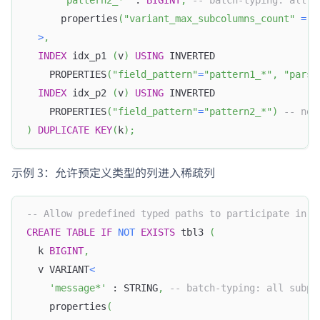
'pattern2_*'
 : 
BIGINT
,
-- batch-typing: all s
      properties
(
"variant_max_subcolumns_count"
=
"
>
,
INDEX
 idx_p1 
(
v
)
USING
 INVERTED
    PROPERTIES
(
"field_pattern"
=
"pattern1_*"
,
"parse
INDEX
 idx_p2 
(
v
)
USING
 INVERTED
    PROPERTIES
(
"field_pattern"
=
"pattern2_*"
)
-- non
)
DUPLICATE
KEY
(
k
)
;
示例 3：允许预定义类型的列进入稀疏列
-- Allow predefined typed paths to participate in s
CREATE
TABLE
IF
NOT
EXISTS
 tbl3 
(
  k 
BIGINT
,
  v VARIANT
<
'message*'
 : STRING
,
-- batch-typing: all subpa
    properties
(