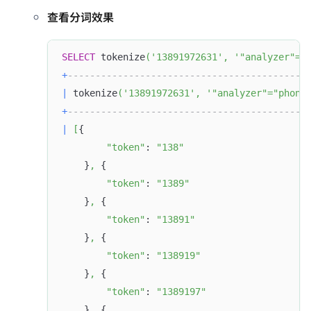
查看分词效果
SELECT
 tokenize
(
'13891972631'
,
'"analyzer"="
+
-------------------------------------------
|
 tokenize
(
'13891972631'
,
'"analyzer"="phone
+
-------------------------------------------
|
[
{
"token"
: 
"138"
    }
,
 {
"token"
: 
"1389"
    }
,
 {
"token"
: 
"13891"
    }
,
 {
"token"
: 
"138919"
    }
,
 {
"token"
: 
"1389197"
    }
,
 {