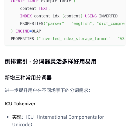
CREATE
TABLE
 example_table 
(
    content 
TEXT
,
INDEX
 content_idx 
(
content
)
USING
 INVERTED
    PROPERTIES
(
"parser"
=
"english"
,
"dict_compress
)
ENGINE
=
OLAP
PROPERTIES 
(
"inverted_index_storage_format"
=
"V3"
)
倒排索引 - 分词器灵活多样好用易用
新增三种常用分词器
进一步提升用户在不同场景下的分词需求：
ICU Tokenizer
实现
：ICU（International Components for
Unicode）