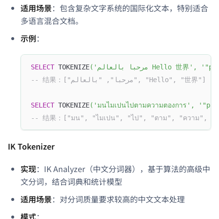
适用场景
：包含复杂文字系统的国际化文本，特别适合
多语言混合文档。
示例
：
SELECT
 TOKENIZE
(
'مرحبا بالعالم Hello 世界'
,
'"pa
-- 结果：["مرحبا", "بالعالم", "Hello", "世界"]
SELECT
 TOKENIZE
(
'มนไมเปนไปตามความตองการ'
,
'"par
-- 结果：["มน", "ไมเปน", "ไป", "ตาม", "ความ", "ต
IK Tokenizer
实现
：IK Analyzer（中文分词器），基于算法的高级中
文分词，结合词典和统计模型
适用场景
：对分词质量要求较高的中文文本处理
模式
：