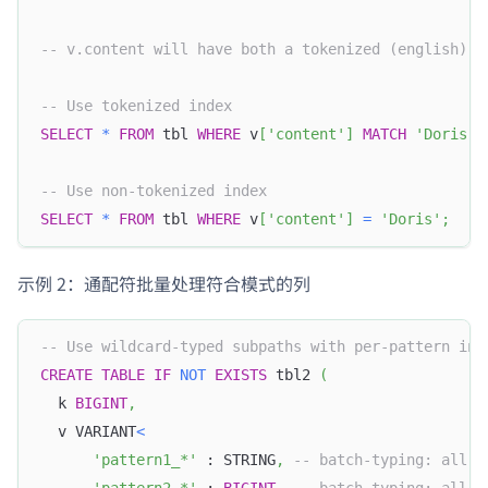
-- v.content will have both a tokenized (english) i
-- Use tokenized index
SELECT
*
FROM
 tbl 
WHERE
 v
[
'content'
]
MATCH
'Doris'
;
-- Use non-tokenized index
SELECT
*
FROM
 tbl 
WHERE
 v
[
'content'
]
=
'Doris'
;
示例 2：通配符批量处理符合模式的列
-- Use wildcard-typed subpaths with per-pattern ind
CREATE
TABLE
IF
NOT
EXISTS
 tbl2 
(
  k 
BIGINT
,
  v VARIANT
<
'pattern1_*'
 : STRING
,
-- batch-typing: all s