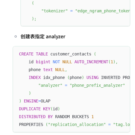
(
"tokenizer"
=
"edge_ngram_phone_tokeni
)
;
创建表指定 analyzer
CREATE
TABLE
 customer_contacts 
(
    id 
bigint
NOT
NULL
AUTO_INCREMENT
(
1
)
,
    phone 
text
NULL
,
INDEX
 idx_phone 
(
phone
)
USING
 INVERTED PROPE
"analyzer"
=
"phone_prefix_analyzer"
)
)
ENGINE
=
OLAP
DUPLICATE
KEY
(
id
)
DISTRIBUTED
BY
 RANDOM BUCKETS 
1
PROPERTIES 
(
"replication_allocation"
=
"tag.loca