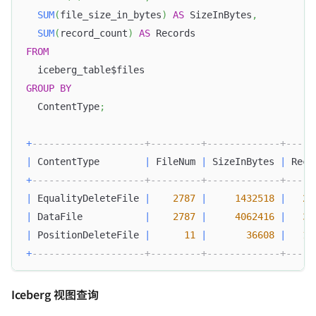
SUM
(
file_size_in_bytes
)
AS
 SizeInBytes
,
SUM
(
record_count
)
AS
 Records
FROM
  iceberg_table$files
GROUP
BY
  ContentType
;
+
--------------------+---------+-------------+-----
|
 ContentType        
|
 FileNum 
|
 SizeInBytes 
|
 Reco
+
--------------------+---------+-------------+-----
|
 EqualityDeleteFile 
|
2787
|
1432518
|
27
|
 DataFile           
|
2787
|
4062416
|
38
|
 PositionDeleteFile 
|
11
|
36608
|
10
+
--------------------+---------+-------------+-----
Iceberg 视图查询