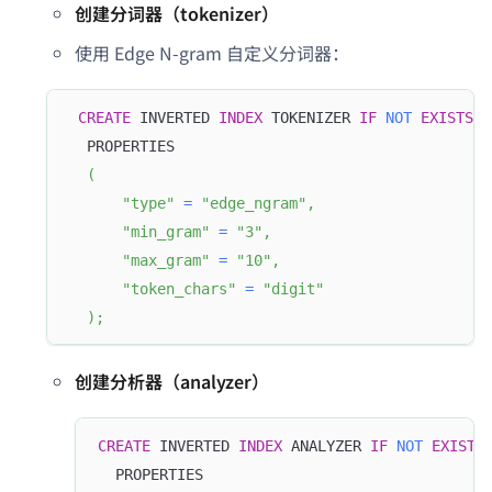
创建分词器（tokenizer）
使用 Edge N-gram 自定义分词器：
CREATE
 INVERTED 
INDEX
 TOKENIZER 
IF
NOT
EXISTS
 e
  PROPERTIES
(
"type"
=
"edge_ngram"
,
"min_gram"
=
"3"
,
"max_gram"
=
"10"
,
"token_chars"
=
"digit"
)
;
创建分析器（analyzer）
CREATE
 INVERTED 
INDEX
 ANALYZER 
IF
NOT
EXISTS
  PROPERTIES