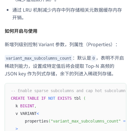
通过 LRU 机制减少内存中列存储相关元数据缓存内存
开销。
如何开启与使用
新增列级别控制 Variant 参数，列属性（Properties）：
：默认是
，表明不开启
variant_max_subcolumns_count
0
稀疏列能力，设置成特定值后将会提取 Top-N 高频的
JSON key 作为列式存储，余下的列进入稀疏列存储。
-- Enable sparse subcolumns and cap hot subcolumn c
CREATE
TABLE
IF
NOT
EXISTS
 tbl 
(
  k 
BIGINT
,
  v VARIANT
<
      properties
(
"variant_max_subcolumns_count"
=
"
>