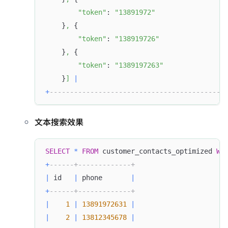
"token"
: 
"13891972"
    }
,
 {
"token"
: 
"138919726"
    }
,
 {
"token"
: 
"1389197263"
    }
]
|
+
-------------------------------------------
文本搜索效果
SELECT
*
FROM
 customer_contacts_optimized 
WH
+
------+-------------+
|
 id   
|
 phone       
|
+
------+-------------+
|
1
|
13891972631
|
|
2
|
13812345678
|