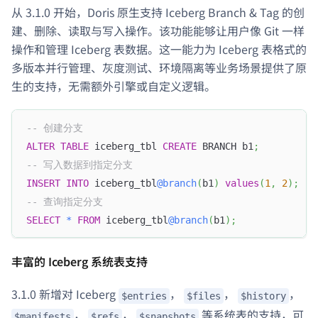
从 3.1.0 开始，Doris 原生支持 Iceberg Branch & Tag 的创
建、删除、读取与写入操作。该功能能够让用户像 Git 一样
操作和管理 Iceberg 表数据。这一能力为 Iceberg 表格式的
多版本并行管理、灰度测试、环境隔离等业务场景提供了原
生的支持，无需额外引擎或自定义逻辑。
-- 创建分支
ALTER
TABLE
 iceberg_tbl 
CREATE
 BRANCH b1
;
-- 写入数据到指定分支
INSERT
INTO
 iceberg_tbl
@branch
(
b1
)
values
(
1
,
2
)
;
-- 查询指定分支
SELECT
*
FROM
 iceberg_tbl
@branch
(
b1
)
;
丰富的 Iceberg 系统表支持
3.1.0 新增对 Iceberg
，
，
，
$entries
$files
$history
，
，
等系统表的支持，可
$manifests
$refs
$snapshots