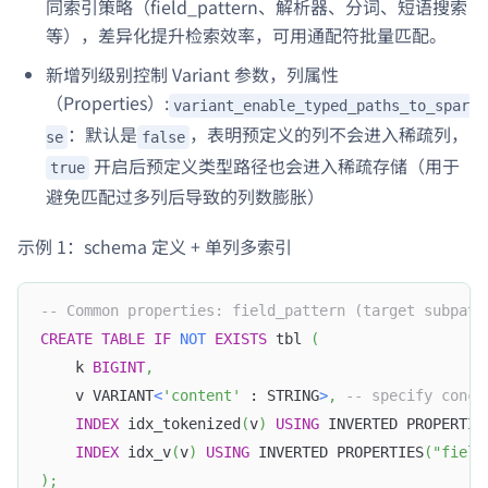
同索引策略（field_pattern、解析器、分词、短语搜索
等），差异化提升检索效率，可用通配符批量匹配。
新增列级别控制 Variant 参数，列属性
（Properties）:
variant_enable_typed_paths_to_spar
：默认是
，表明预定义的列不会进入稀疏列，
se
false
开启后预定义类型路径也会进入稀疏存储（用于
true
避免匹配过多列后导致的列数膨胀）
示例 1：schema 定义 + 单列多索引
-- Common properties: field_pattern (target subpath
CREATE
TABLE
IF
NOT
EXISTS
 tbl 
(
    k 
BIGINT
,
    v VARIANT
<
'content'
 : STRING
>
,
-- specify concr
INDEX
 idx_tokenized
(
v
)
USING
 INVERTED PROPERTIE
INDEX
 idx_v
(
v
)
USING
 INVERTED PROPERTIES
(
"field
)
;